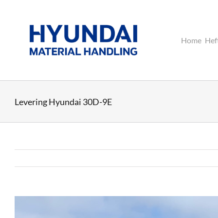
Ga
naar
inhoud
Home
Hef
Levering Hyundai 30D-9E
Bekijk
grotere