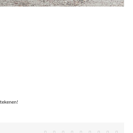
etekenen!
Facebook
X
Reddit
LinkedIn
Tumblr
Pinterest
Vk
Xing
E-