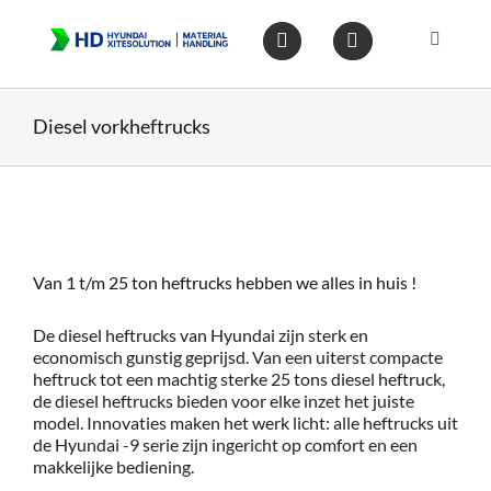
Ga
naar
Toggle
inhoud
Navigat
Home
Diesel vorkheftrucks
Heftruc
Wareho
Van 1 t/m 25 ton heftrucks hebben we alles in huis !
Op voo
De diesel heftrucks van Hyundai zijn sterk en
economisch gunstig geprijsd. Van een uiterst compacte
heftruck tot een machtig sterke 25 tons diesel heftruck,
Gebruik
de diesel heftrucks bieden voor elke inzet het juiste
model. Innovaties maken het werk licht: alle heftrucks uit
de Hyundai -9 serie zijn ingericht op comfort en een
Heftruc
makkelijke bediening.