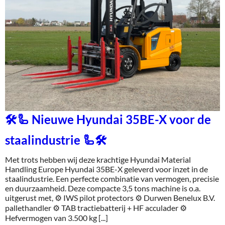
🛠️🦾 Nieuwe Hyundai 35BE-X voor de
staalindustrie 🦾🛠️
Met trots hebben wij deze krachtige Hyundai Material
Handling Europe Hyundai 35BE-X geleverd voor inzet in de
staalindustrie. Een perfecte combinatie van vermogen, precisie
en duurzaamheid. Deze compacte 3,5 tons machine is o.a.
uitgerust met, ⚙️ IWS pilot protectors ⚙️ Durwen Benelux B.V.
pallethandler ⚙️ TAB tractiebatterij + HF acculader ⚙️
Hefvermogen van 3.500 kg [...]