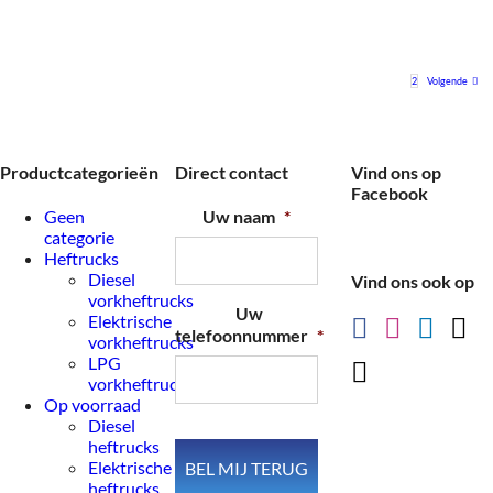
1
2
Volgende
Productcategorieën
Direct contact
Vind ons op
Facebook
Geen
Uw naam
*
categorie
Heftrucks
Diesel
Vind ons ook op
vorkheftrucks
Uw
Elektrische
telefoonnummer
*
vorkheftrucks
LPG
vorkheftrucks
Op voorraad
Diesel
heftrucks
Elektrische
heftrucks