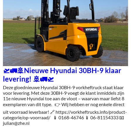
🛫🚛🚢Nieuwe Hyundai 30BH-9 klaar
levering! 🚢🚛🛫
Deze gloednieuwe Hyundai 30BH-9 vorkheftruck staat klaar
voor levering. Met deze 30BH-9 voegt de klant inmiddels zijn
11e nieuwe Hyundai toe aan de vloot – waarvan maar liefst 8
exemplaren van dit type. 👉 Wij hebben er nog enkele direct
uit voorraad leverbaar! 🔗 https://vorkheftrucks.info/product-
categorie/op-voorraad/ 📱 0168-46746 📱 06-81154333 📧
julian@zhe.nl