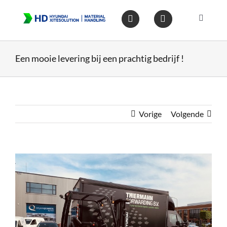
Ga
naar
Toggle
inhoud
Navigat
Home
Een mooie levering bij een prachtig bedrijf !
Heftruc
Wareho
Vorige
Volgende
Op voo
Bekijk
grotere
afbeelding
Gebruik
Heftruc