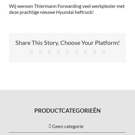
Wij wensen Thiermann Forwarding veel werkplezier met
deze prachtige nieuwe Hyundai heftruck!
Share This Story, Choose Your Platform!
Facebook
X
Reddit
LinkedIn
Tumblr
Pinterest
Vk
Xing
E-
mail
PRODUCTCATEGORIEËN
Geen categorie