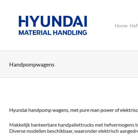
Ga
naar
inhoud
Home
Hef
Handpompwagens
Hyundai handpomp wagens, met pure man power of elektrisch
Makkelijk hanteerbare handpallettrucks met hefvermogens to
Diverse modellen beschikbaar, waaronder elektrisch aangedre