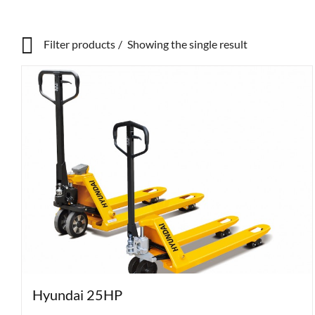
Filter products
Showing the single result
Show only products on sale
In stock
Hyundai 25HP