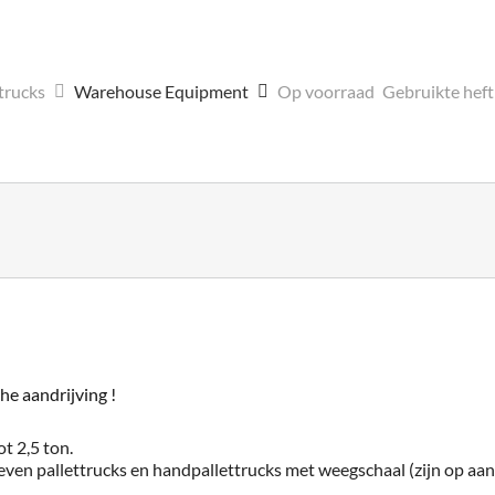
trucks
Warehouse Equipment
Op voorraad
Gebruikte hef
e aandrijving !
t 2,5 ton.
ven pallettrucks en handpallettrucks met weegschaal (zijn op aanv