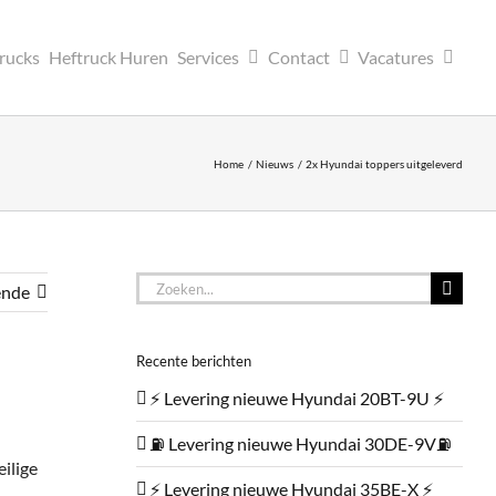
trucks
Heftruck Huren
Services
Contact
Vacatures
Home
Nieuws
2x Hyundai toppers uitgeleverd
Zoeken
ende
naar:
Recente berichten
⚡ Levering nieuwe Hyundai 20BT-9U ⚡
⛽ Levering nieuwe Hyundai 30DE-9V⛽
ilige
⚡ Levering nieuwe Hyundai 35BE-X ⚡