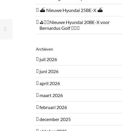
⛴️ Nieuwe Hyundai 25BE-X ⛴️
⛳🏌️‍♂️Nieuwe Hyundai 20BE-X voor
Bernardus Golf 🏌️‍♂️⛳
ing
E-
mail
Archieven
juli 2026
juni 2026
april 2026
maart 2026
februari 2026
december 2025