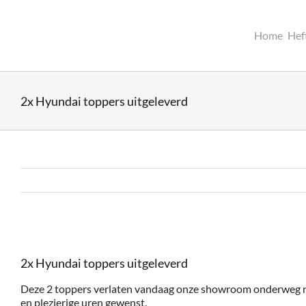
Ga
naar
inhoud
Home
Hef
2x Hyundai toppers uitgeleverd
Bekijk
grotere
2x Hyundai toppers uitgeleverd
afbeelding
Deze 2 toppers verlaten vandaag onze showroom onderweg na
en plezierige uren gewenst.