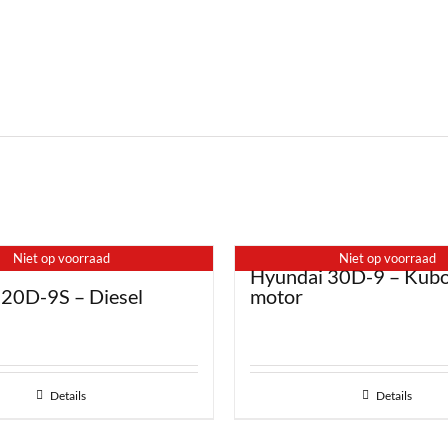
Niet op voorraad
Niet op voorraad
Hyundai 30D-9 – Kubot
 20D-9S – Diesel
motor
Details
Details