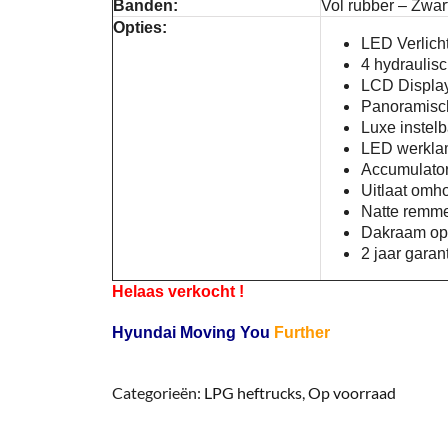
Banden:
Vol rubber – Zwar
Opties:
LED Verlich
4 hydraulisc
LCD Displa
Panoramisc
Luxe instel
LED werkl
Accumulator
Uitlaat omh
Natte remme
Dakraam op
2 jaar gara
Helaas verkocht !
Hyundai Moving You
Further
Categorieën:
LPG heftrucks
,
Op voorraad