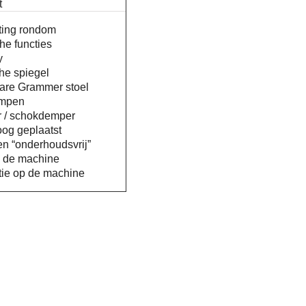
t
ting rondom
he functies
y
he spiegel
bare Grammer stoel
ampen
 / schokdemper
oog geplaatst
n “onderhoudsvrij”
 de machine
ntie op de machine