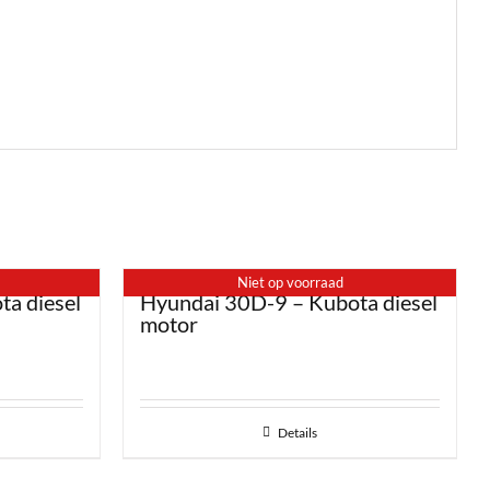
Niet op voorraad
a diesel
Hyundai 30D-9 – Kubota diesel
motor
Details