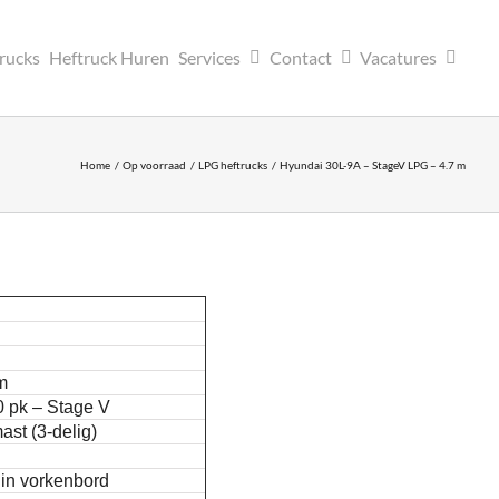
trucks
Heftruck Huren
Services
Contact
Vacatures
Home
Op voorraad
LPG heftrucks
Hyundai 30L-9A – StageV LPG – 4.7 m
m
 pk – Stage V
ast (3-delig)
 in vorkenbord