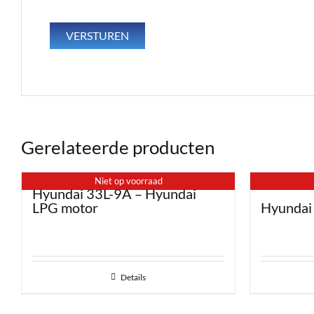
Gerelateerde producten
Niet op voorraad
Hyundai 33L-9A – Hyundai
LPG motor
Hyundai
Details