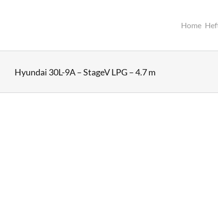
Ga
naar
inhoud
Home
Hef
Hyundai 30L-9A – StageV LPG – 4.7 m