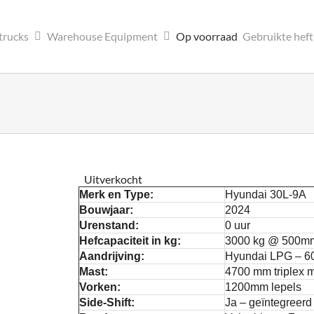
trucks
Warehouse Equipment
Op voorraad
Gebruikte hef
Uitverkocht
Merk en Type:
Hyundai 30L-9A
Bouwjaar:
2024
Urenstand:
0 uur
Hefcapaciteit in kg:
3000 kg @ 500m
Aandrijving:
Hyundai LPG – 60
Mast:
4700 mm triplex m
Vorken:
1200mm lepels
Side-Shift:
Ja – geïntegreerd