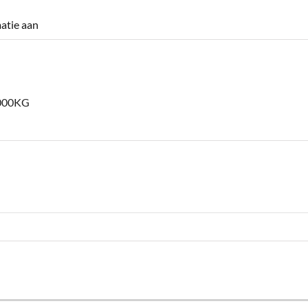
atie aan
000KG