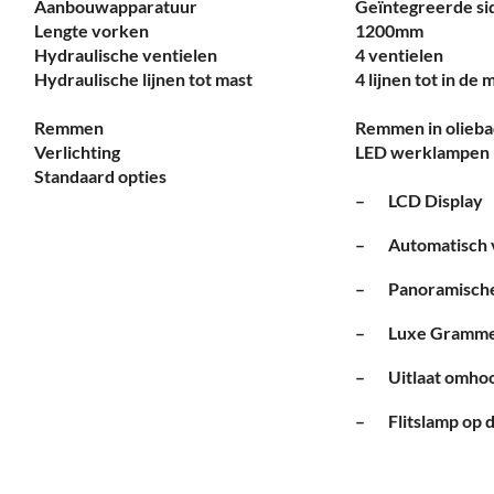
Aanbouwapparatuur
Geïntegreerde sid
Lengte vorken
1200mm
Service
Hydraulische ventielen
4 ventielen
Hydraulische lijnen tot mast
4 lijnen tot in de 
Contac
Remmen
Remmen in olieb
Verlichting
LED werklampen
Standaard opties
Vacatur
– LCD Display
– Automatisch vl
– Panoramische 
– Luxe Grammer
– Uitlaat omhoo
– Flitslamp op 