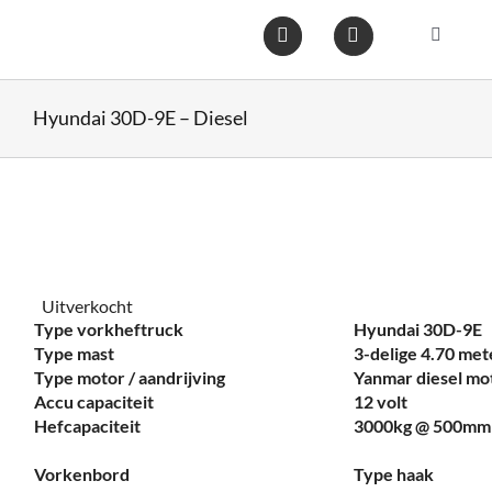
Ga
naar
Toggle
inhoud
Navigat
Home
Hyundai 30D-9E – Diesel
Heftruc
Wareho
Uitverkocht
Op voo
Type vorkheftruck
Hyundai 30D-9E
Type mast
3-delige 4.70 met
Type motor / aandrijving
Yanmar diesel mo
Gebruik
Accu capaciteit
12 volt
Hefcapaciteit
3000kg @ 500mm
Heftruc
Vorkenbord
Type haak