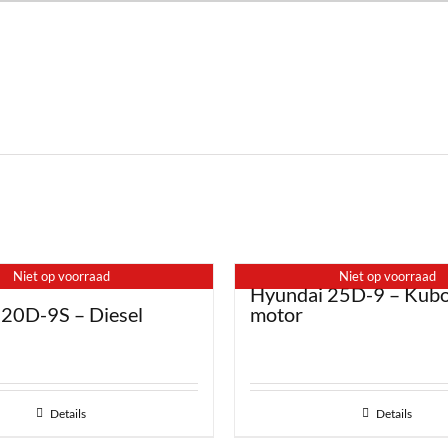
Niet op voorraad
Niet op voorraad
Hyundai 25D-9 – Kubot
 20D-9S – Diesel
motor
Details
Details