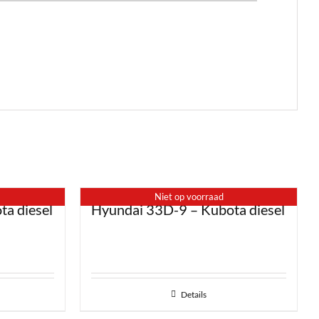
Niet op voorraad
a diesel
Hyundai 33D-9 – Kubota diesel
Details