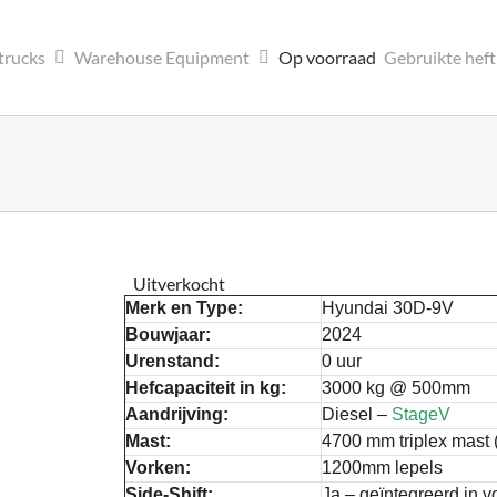
trucks
Warehouse Equipment
Op voorraad
Gebruikte hef
Uitverkocht
Merk en Type:
Hyundai 30D-9V
Bouwjaar:
2024
Urenstand:
0 uur
Hefcapaciteit in kg:
3000 kg @ 500mm
Aandrijving:
Diesel –
StageV
Mast:
4700 mm triplex mast 
Vorken:
1200mm lepels
Side-Shift:
Ja – geïntegreerd in 