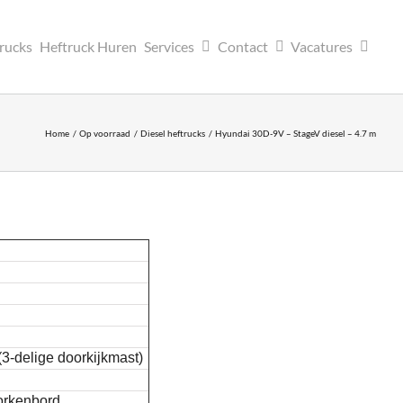
trucks
Heftruck Huren
Services
Contact
Vacatures
Home
Op voorraad
Diesel heftrucks
Hyundai 30D-9V – StageV diesel – 4.7 m
(3-delige doorkijkmast)
vorkenbord