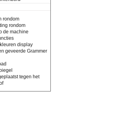
n rondom
ting rondom
op de machine
uncties
leuren display
 en geveerde Grammer
bad
piegel
eplaatst tegen het
of