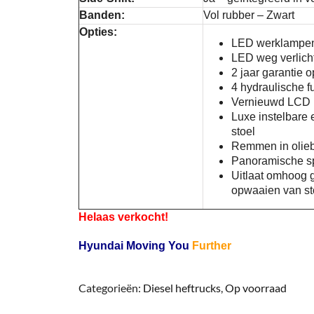
Banden:
Vol rubber – Zwart
Opties:
LED werklampe
LED weg verlich
2 jaar garantie 
4 hydraulische f
Vernieuwd LCD k
Luxe instelbare
stoel
Remmen in olie
Panoramische s
Uitlaat omhoog g
opwaaien van st
Helaas verkocht!
Hyundai Moving You
Further
Categorieën:
Diesel heftrucks
,
Op voorraad