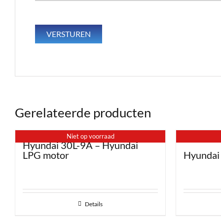
Gerelateerde producten
Niet op voorraad
Hyundai 30L-9A – Hyundai
LPG motor
Hyundai
Details