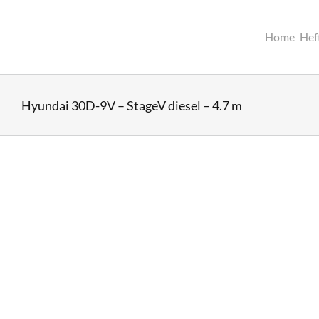
Ga
naar
inhoud
Home
Hef
Hyundai 30D-9V – StageV diesel – 4.7 m