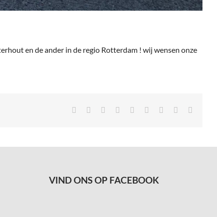
terhout en de ander in de regio Rotterdam ! wij wensen onze
Facebook
X
Reddit
LinkedIn
Tumblr
Pinterest
Vk
Xing
E-
mail
VIND ONS OP FACEBOOK