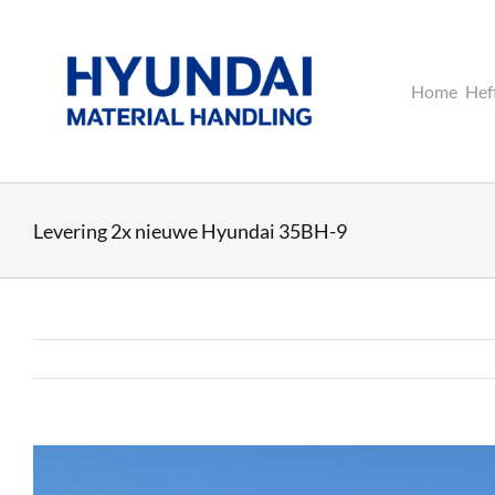
Ga
naar
inhoud
Home
Hef
Levering 2x nieuwe Hyundai 35BH-9
Bekijk
grotere