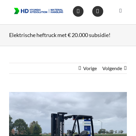
Ga
naar
Toggle
inhoud
Navigat
Home
Elektrische heftruck met € 20.000 subsidie!
Heftruc
Wareho
Vorige
Volgende
Op voo
Bekijk
grotere
afbeelding
Gebruik
Heftruc