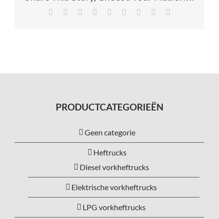
Facebook
X
Reddit
LinkedIn
Tumblr
Pinterest
Vk
Xing
E-
mail
PRODUCTCATEGORIEËN
Geen categorie
Heftrucks
Diesel vorkheftrucks
Elektrische vorkheftrucks
LPG vorkheftrucks