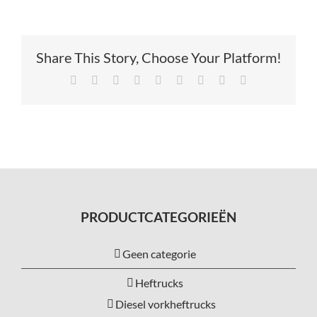
Share This Story, Choose Your Platform!
Facebook
X
Reddit
LinkedIn
Tumblr
Pinterest
Vk
Xing
E-
mail
PRODUCTCATEGORIEËN
Geen categorie
Heftrucks
Diesel vorkheftrucks