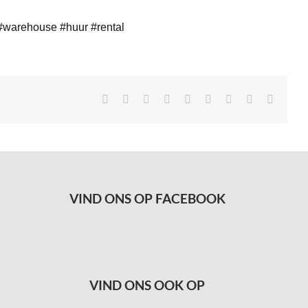
#warehouse
#huur
#rental
Facebook
X
Reddit
LinkedIn
Tumblr
Pinterest
Vk
Xing
E-
mail
VIND ONS OP FACEBOOK
VIND ONS OOK OP