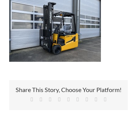
Service
Contac
Vacatur
Share This Story, Choose Your Platform!
Facebook
X
Reddit
LinkedIn
Tumblr
Pinterest
Vk
Xing
E-
mail