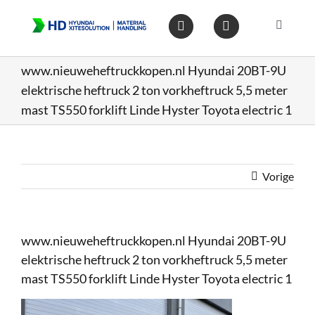
Ga
naar
Toggle
inhoud
Navigat
Home
www.nieuweheftruckkopen.nl Hyundai 20BT-9U
elektrische heftruck 2 ton vorkheftruck 5,5 meter
Heftruc
mast TS550 forklift Linde Hyster Toyota electric 1
Wareho
Vorige
Op voo
www.nieuweheftruckkopen.nl Hyundai 20BT-9U
Gebruik
elektrische heftruck 2 ton vorkheftruck 5,5 meter
mast TS550 forklift Linde Hyster Toyota electric 1
Heftruc