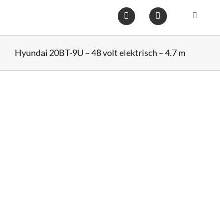
Ga
naar
Toggle
inhoud
Navigat
Home
Hyundai 20BT-9U – 48 volt elektrisch – 4.7 m
Heftruc
Wareho
Op voo
Gebruik
Heftruc