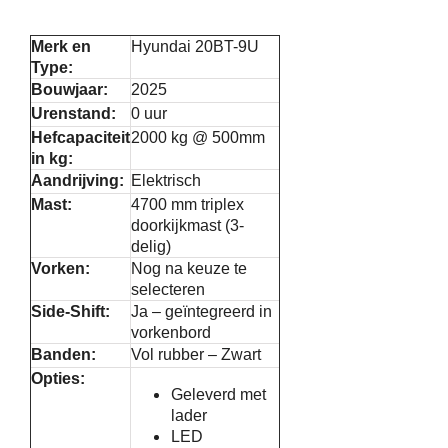
Merk en
Hyundai 20BT-9U
Type:
Bouwjaar:
2025
Urenstand:
0 uur
Hefcapaciteit
2000 kg @ 500mm
in kg:
Aandrijving:
Elektrisch
Mast:
4700 mm triplex
doorkijkmast (3-
delig)
Vorken:
Nog na keuze te
selecteren
Side-Shift:
Ja – geïntegreerd in
vorkenbord
Banden:
Vol rubber – Zwart
Opties:
Geleverd met
lader
LED