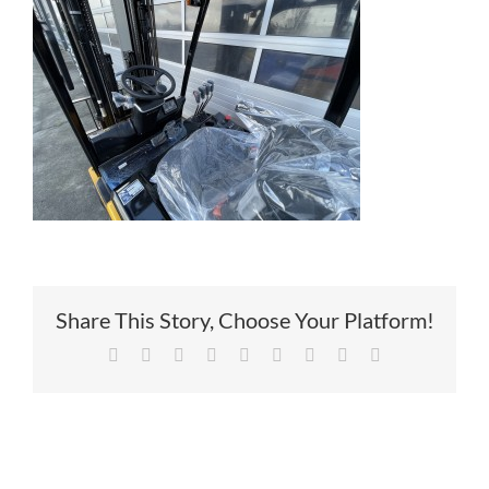
Service
Contac
Vacatur
Share This Story, Choose Your Platform!
Facebook
X
Reddit
LinkedIn
Tumblr
Pinterest
Vk
Xing
E-
mail