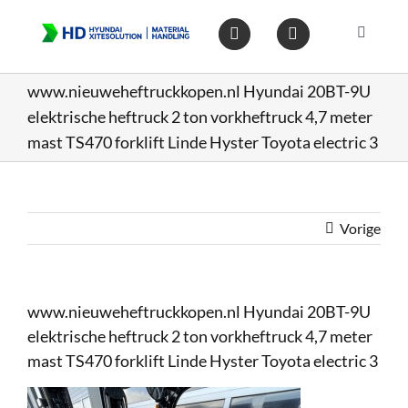
Ga
naar
Toggle
inhoud
Navigat
Home
www.nieuweheftruckkopen.nl Hyundai 20BT-9U
elektrische heftruck 2 ton vorkheftruck 4,7 meter
Heftruc
mast TS470 forklift Linde Hyster Toyota electric 3
Wareho
Vorige
Op voo
www.nieuweheftruckkopen.nl Hyundai 20BT-9U
Gebruik
elektrische heftruck 2 ton vorkheftruck 4,7 meter
mast TS470 forklift Linde Hyster Toyota electric 3
Heftruc