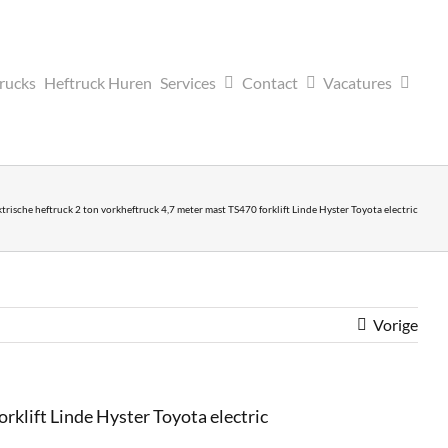
trucks
Heftruck Huren
Services
Contact
Vacatures
sche heftruck 2 ton vorkheftruck 4,7 meter mast TS470 forklift Linde Hyster Toyota electric
Vorige
klift Linde Hyster Toyota electric