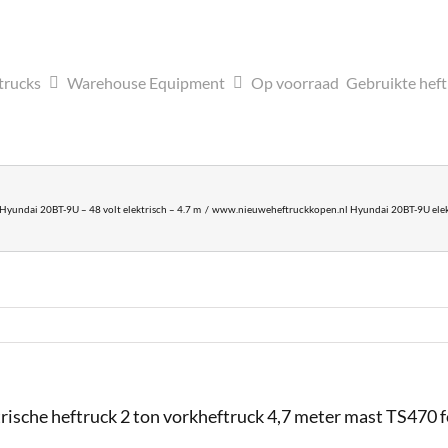
trucks
Warehouse Equipment
Op voorraad
Gebruikte hef
Hyundai 20BT-9U – 48 volt elektrisch – 4.7 m
www.nieuweheftruckkopen.nl Hyundai 20BT-9U elektri
che heftruck 2 ton vorkheftruck 4,7 meter mast TS470 for