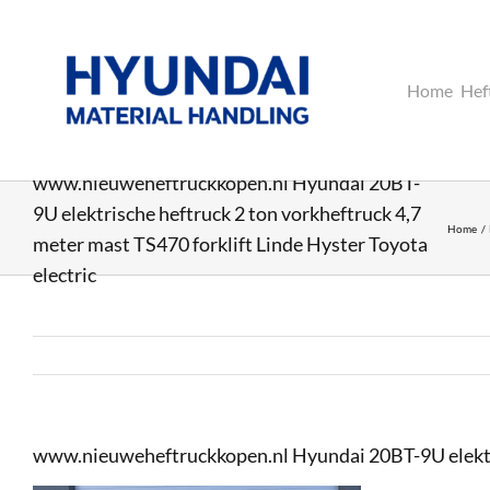
Ga
naar
inhoud
Home
Hef
www.nieuweheftruckkopen.nl Hyundai 20BT-
9U elektrische heftruck 2 ton vorkheftruck 4,7
Home
meter mast TS470 forklift Linde Hyster Toyota
electric
www.nieuweheftruckkopen.nl Hyundai 20BT-9U elektris