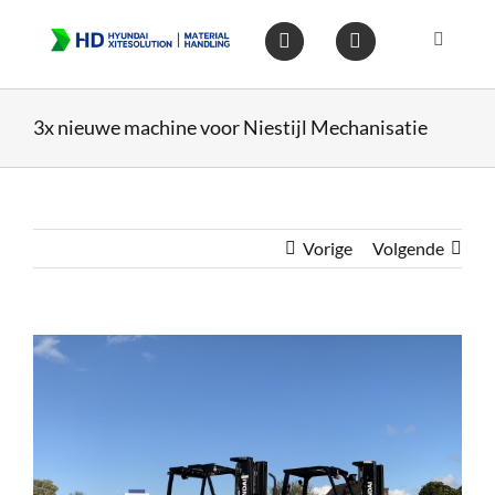
Ga
naar
Toggle
inhoud
Navigat
Home
3x nieuwe machine voor Niestijl Mechanisatie
Heftruc
Wareho
Vorige
Volgende
Op voo
Bekijk
grotere
afbeelding
Gebruik
Heftruc