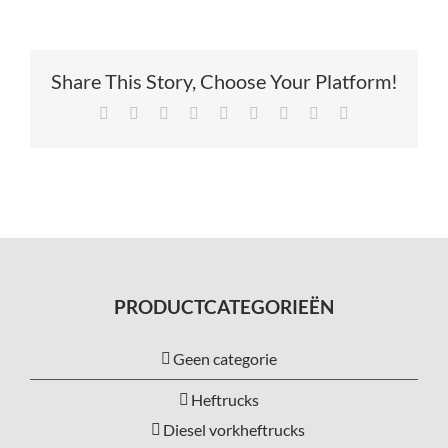
Share This Story, Choose Your Platform!
Facebook
X
Reddit
LinkedIn
Tumblr
Pinterest
Vk
Xing
E-
mail
PRODUCTCATEGORIEËN
Geen categorie
Heftrucks
Diesel vorkheftrucks