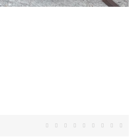
Facebook
X
Reddit
LinkedIn
Tumblr
Pinterest
Vk
Xing
E-
mail