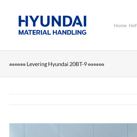
Ga
naar
inhoud
Home
Hef
🥜🥜🥜 Levering Hyundai 20BT-9 🥜🥜🥜
Bekijk
grotere