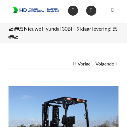
Ga
naar
Toggle
inhoud
Navigat
Home
🛫🚛🚢Nieuwe Hyundai 30BH-9 klaar levering! 🚢
🚛🛫
Heftruc
Wareho
Vorige
Volgende
Op voo
Bekijk
grotere
afbeelding
Gebruik
Heftruc