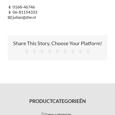
📱 0168-46746
📱 06-81154333
📧 julian@zhe.nl
Share This Story, Choose Your Platform!
Facebook
X
Reddit
LinkedIn
Tumblr
Pinterest
Vk
Xing
E-
mail
PRODUCTCATEGORIEËN
Geen categorie