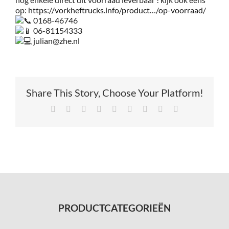
op:
https://vorkheftrucks.info/product…/op-voorraad/
0168-46746
06-81154333
julian@zhe.nl
Share This Story, Choose Your Platform!
Facebook
X
Reddit
LinkedIn
Tumblr
Pinterest
Vk
Xing
E-
mail
PRODUCTCATEGORIEËN