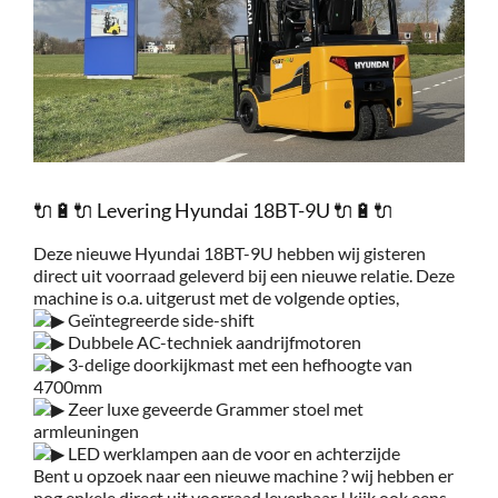
Service
Contac
Vacatur
🔌🔋🔌 Levering Hyundai 18BT-9U 🔌🔋🔌
Deze nieuwe Hyundai 18BT-9U hebben wij gisteren
direct uit voorraad geleverd bij een nieuwe relatie. Deze
machine is o.a. uitgerust met de volgende opties,
Geïntegreerde side-shift
Dubbele AC-techniek aandrijfmotoren
3-delige doorkijkmast met een hefhoogte van
4700mm
Zeer luxe geveerde Grammer stoel met
armleuningen
LED werklampen aan de voor en achterzijde
Bent u opzoek naar een nieuwe machine ? wij hebben er
nog enkele direct uit voorraad leverbaar ! kijk ook eens