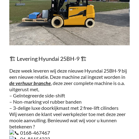
Service
Contac
Vacatur
🏗 Levering Hyundai 25BH-9 🏗
Deze week leveren wij deze nieuwe Hyundai 25BH-9 bij
een nieuwe relatie. Deze machine zal ingezet worden in
de verhuur branche
, deze zeer complete machine is o.a.
uitgerust met,
– Geïntegreerde side-shift
– Non-marking vol rubber banden
– 3-delige luxe doorkijkmast met 2 free-lift cilinders
Wij wensen de klant veel werkplezier toe met deze zeer
mooie aanvulling. Benieuwd wat wij voor u kunnen
betekenen ?
0168-467467
06-81154333