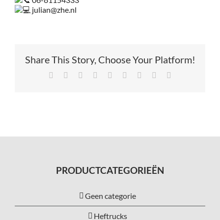
julian@zhe.nl
Share This Story, Choose Your Platform!
Facebook
X
Reddit
LinkedIn
Tumblr
Pinterest
Vk
Xing
E-
mail
PRODUCTCATEGORIEËN
Geen categorie
Heftrucks