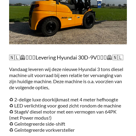
Service
Contac
Vacatur
🇳🇱🦺👷🏻‍♂️Levering Hyundai 30D-9V👷🏻‍♂️🦺🇳🇱
Vandaag leveren wij deze nieuwe Hyundai 3 tons diesel
machine uit voorraad bij een relatie ter vervanging van
zijn huidige machine. Deze machine is o.a. voorzien van
de volgende opties,
♻
2-delige luxe doorkijkmast met 4 meter hefhoogte
♻
LED verlichting voor goed zicht rondom de machine
♻
StageV diesel motor met een vermogen van 64PK
(met Power modus!)
♻
Geïntegreerde side-shift
♻
Geïntegreerde vorkversteller