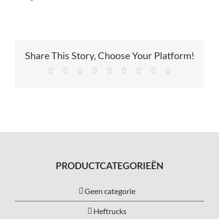
Share This Story, Choose Your Platform!
Facebook
X
Reddit
LinkedIn
Tumblr
Pinterest
Vk
Xing
E-
mail
PRODUCTCATEGORIEËN
Geen categorie
Heftrucks