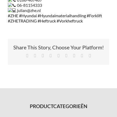
06-81154333
julian@zhe.nl
#ZHE
#Hyundai
#Hyundaimaterialhandling
#Forklift
#ZHETRADING
#Heftruck
#Vorkheftruck
Share This Story, Choose Your Platform!
Facebook
X
Reddit
LinkedIn
Tumblr
Pinterest
Vk
Xing
E-
mail
PRODUCTCATEGORIEËN