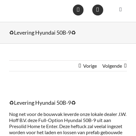
Ga
naar
Toggle
inhoud
Navigat
Home
♻️Levering Hyundai 50B-9♻️
Heftruc
Wareho
Vorige
Volgende
Op voo
Bekijk
grotere
♻️Levering Hyundai 50B-9♻️
afbeelding
Gebruik
Nog net voor de bouwvak leverde onze lokale dealer J.W.
Hoff B.V. deze Full-Option Hyundai 50B-9 uit aan
Heftruc
Presolid Home te Enter. Deze heftuck zal veelal ingezet
worden voor het laden en lossen van prefab gebouwde