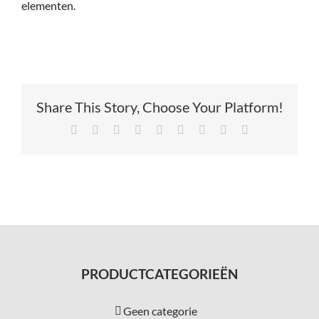
elementen.
Service
Contac
Share This Story, Choose Your Platform!
Vacatur
Facebook
X
Reddit
LinkedIn
Tumblr
Pinterest
Vk
Xing
E-
mail
PRODUCTCATEGORIEËN
Geen categorie