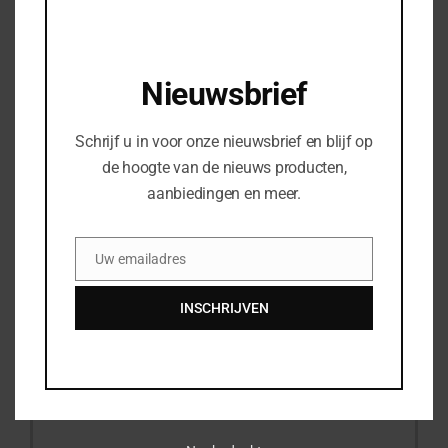
Uw e-mail
*
Nieuwsbrief
Schrijf u in voor onze nieuwsbrief en blijf op
Woonplaats
*
de hoogte van de nieuws producten,
aanbiedingen en meer.
Uw telefoonnummer
Uw emailadres
Email
Bedrijfsnaam
INSCHRIJVEN
Uw vraag of opmerking