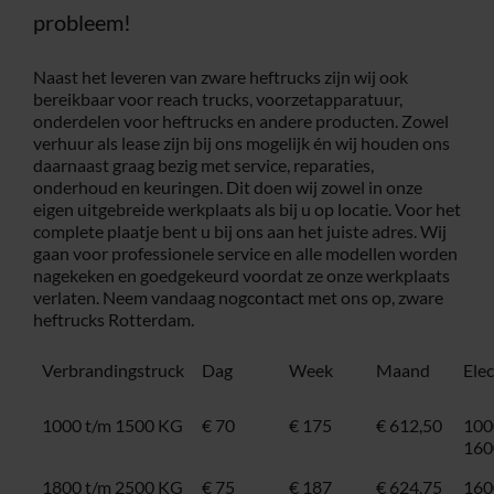
probleem!
Naast het leveren van zware heftrucks zijn wij ook
bereikbaar voor reach trucks, voorzetapparatuur,
onderdelen voor heftrucks en andere producten. Zowel
verhuur als lease zijn bij ons mogelijk én wij houden ons
daarnaast graag bezig met service, reparaties,
onderhoud en keuringen. Dit doen wij zowel in onze
eigen uitgebreide werkplaats als bij u op locatie. Voor het
complete plaatje bent u bij ons aan het juiste adres. Wij
gaan voor professionele service en alle modellen worden
nagekeken en goedgekeurd voordat ze onze werkplaats
verlaten. Neem vandaag nog
contact
met ons op, zware
heftrucks Rotterdam.
Verbrandingstruck
Dag
Week
Maand
Ele
1000 t/m 1500 KG
€ 70
€ 175
€ 612,50
100
160
1800 t/m 2500 KG
€ 75
€ 187
€ 624,75
160