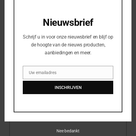
Uw e-mail
*
Nieuwsbrief
Schrijf u in voor onze nieuwsbrief en blijf op
Woonplaats
*
de hoogte van de nieuws producten,
aanbiedingen en meer.
Uw telefoonnummer
Uw emailadres
Email
Bedrijfsnaam
INSCHRIJVEN
Uw vraag of opmerking
Nee bedankt