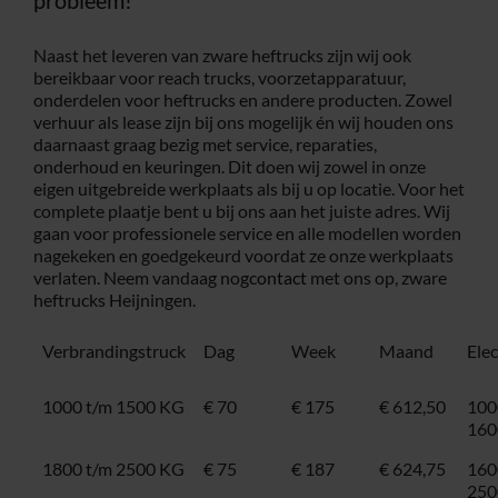
Naast het leveren van zware heftrucks zijn wij ook
bereikbaar voor reach trucks, voorzetapparatuur,
onderdelen voor heftrucks en andere producten. Zowel
verhuur als lease zijn bij ons mogelijk én wij houden ons
daarnaast graag bezig met service, reparaties,
onderhoud en keuringen. Dit doen wij zowel in onze
eigen uitgebreide werkplaats als bij u op locatie. Voor het
complete plaatje bent u bij ons aan het juiste adres. Wij
gaan voor professionele service en alle modellen worden
nagekeken en goedgekeurd voordat ze onze werkplaats
verlaten. Neem vandaag nog
contact
met ons op, zware
heftrucks Heijningen.
Verbrandingstruck
Dag
Week
Maand
Ele
1000 t/m 1500 KG
€ 70
€ 175
€ 612,50
100
160
1800 t/m 2500 KG
€ 75
€ 187
€ 624,75
160
250