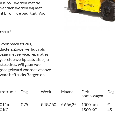
n is. Wij werken met de
Bovendien werken wij met
 bij u in de buurt zit. Voor
leem!
 voor reach trucks,
ducten. Zowel verhuur als
ezig met service, reparaties,
ebreide werkplaats als bij u
iste adres. Wij gaan voor
 goedgekeurd voordat ze onze
zware heftrucks Bergen op
ctrotrucks
Dag
Week
Maand
Elek.
Dag
pompwagen
0 t/m
€ 75
€ 187,50
€ 656,25
1000 t/m
€
0 KG
1500 KG
45