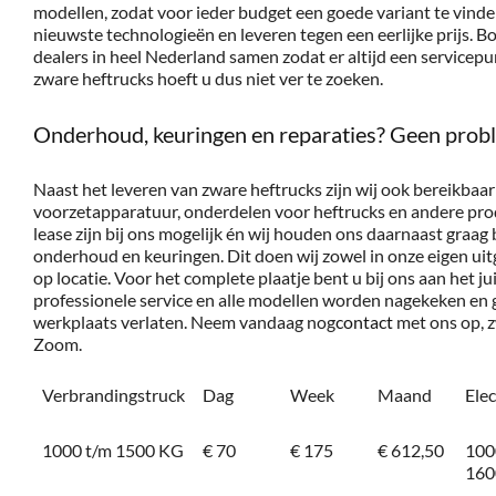
modellen, zodat voor ieder budget een goede variant te vinde
nieuwste technologieën en leveren tegen een eerlijke prijs. 
dealers in heel Nederland samen zodat er altijd een servicepunt
zware heftrucks hoeft u dus niet ver te zoeken.
Onderhoud, keuringen en reparaties? Geen prob
Naast het leveren van zware heftrucks zijn wij ook bereikbaar
voorzetapparatuur, onderdelen voor heftrucks en andere pro
lease zijn bij ons mogelijk én wij houden ons daarnaast graag b
onderhoud en keuringen. Dit doen wij zowel in onze eigen uitg
op locatie. Voor het complete plaatje bent u bij ons aan het ju
professionele service en alle modellen worden nagekeken en
werkplaats verlaten. Neem vandaag nog
contact
met ons op, 
Zoom.
Verbrandingstruck
Dag
Week
Maand
Ele
1000 t/m 1500 KG
€ 70
€ 175
€ 612,50
100
160