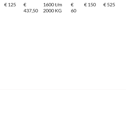
€ 125
€
1600 t/m
€
€ 150
€ 525
437,50
2000 KG
60