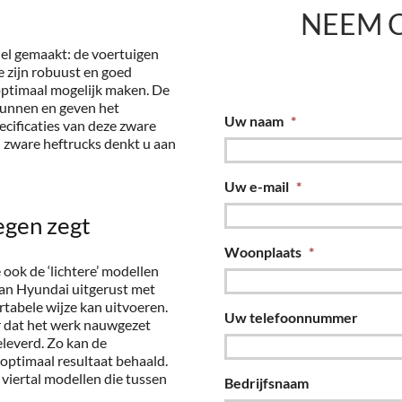
NEEM 
nel gemaakt: de voertuigen
e zijn robuust en goed
optimaal mogelijk maken. De
kunnen en geven het
Uw naam
*
ecificaties van deze zware
ij zware heftrucks denkt u aan
Uw e-mail
*
tegen zegt
Woonplaats
*
ook de ‘lichtere’ modellen
 van Hyundai uitgerust met
tabele wijze kan uitvoeren.
Uw telefoonnummer
 dat het werk nauwgezet
leverd. Zo kan de
optimaal resultaat behaald.
 viertal modellen die tussen
Bedrijfsnaam