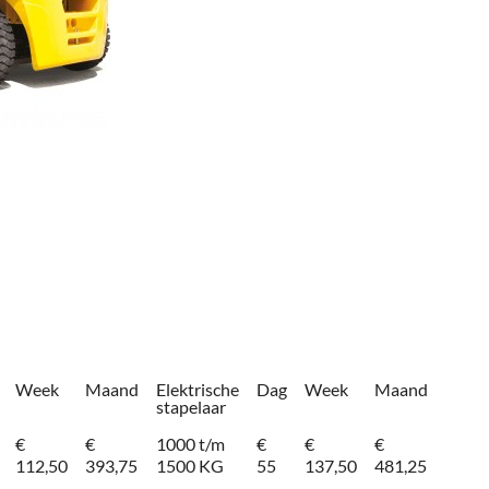
Week
Maand
Elektrische
Dag
Week
Maand
stapelaar
€
€
1000 t/m
€
€
€
112,50
393,75
1500 KG
55
137,50
481,25