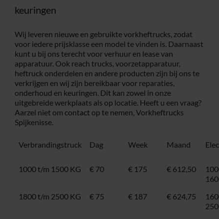
keuringen
Wij leveren nieuwe en gebruikte vorkheftrucks, zodat
voor iedere prijsklasse een model te vinden is. Daarnaast
kunt u bij ons terecht voor verhuur en lease van
apparatuur. Ook reach trucks, voorzetapparatuur,
heftruck onderdelen en andere producten zijn bij ons te
verkrijgen en wij zijn bereikbaar voor reparaties,
onderhoud en keuringen. Dit kan zowel in onze
uitgebreide werkplaats als op locatie. Heeft u een vraag?
Aarzel niet om
contact
op te nemen, Vorkheftrucks
Spijkenisse.
Verbrandingstruck
Dag
Week
Maand
Ele
1000 t/m 1500 KG
€ 70
€ 175
€ 612,50
100
160
1800 t/m 2500 KG
€ 75
€ 187
€ 624,75
160
250