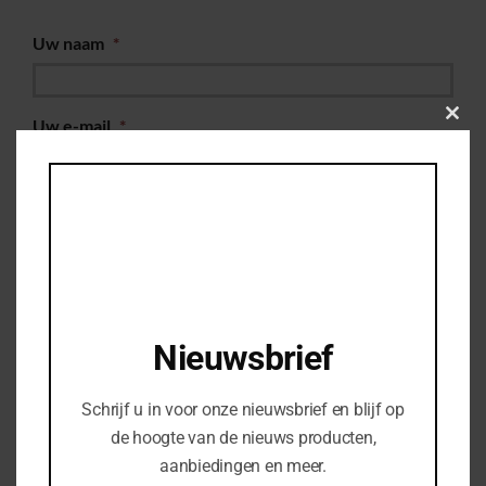
Uw naam
*
Uw e-mail
*
Clos
this
modu
Woonplaats
*
Uw telefoonnummer
Nieuwsbrief
Bedrijfsnaam
Schrijf u in voor onze nieuwsbrief en blijf op
de hoogte van de nieuws producten,
Uw vraag of opmerking
aanbiedingen en meer.