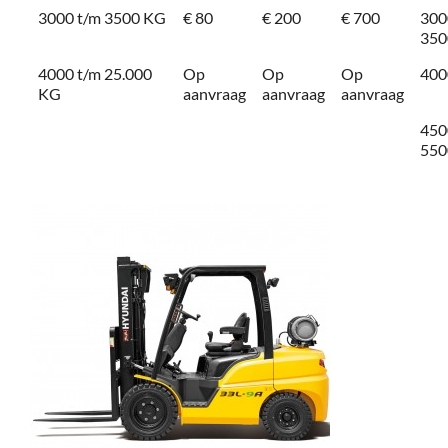
3000 t/m 3500 KG
€ 80
€ 200
€ 700
300
350
4000 t/m 25.000
Op
Op
Op
400
KG
aanvraag
aanvraag
aanvraag
450
550