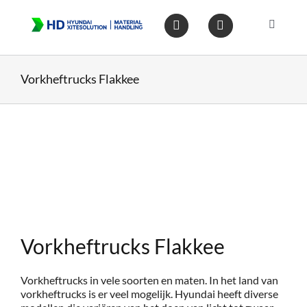
Ga
naar
Toggle
inhoud
Navigat
Home
Vorkheftrucks Flakkee
Heftruc
Wareho
Op voo
Vorkheftrucks Flakkee
Gebruik
Vorkheftrucks in vele soorten en maten. In het land van
Heftruc
vorkheftrucks is er veel mogelijk. Hyundai heeft diverse