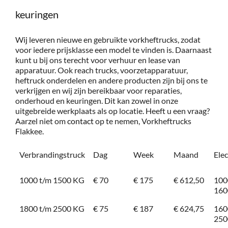
keuringen
Wij leveren nieuwe en gebruikte vorkheftrucks, zodat
voor iedere prijsklasse een model te vinden is. Daarnaast
kunt u bij ons terecht voor verhuur en lease van
apparatuur. Ook reach trucks, voorzetapparatuur,
heftruck onderdelen en andere producten zijn bij ons te
verkrijgen en wij zijn bereikbaar voor reparaties,
onderhoud en keuringen. Dit kan zowel in onze
uitgebreide werkplaats als op locatie. Heeft u een vraag?
Aarzel niet om
contact
op te nemen, Vorkheftrucks
Flakkee.
Verbrandingstruck
Dag
Week
Maand
Ele
1000 t/m 1500 KG
€ 70
€ 175
€ 612,50
100
160
1800 t/m 2500 KG
€ 75
€ 187
€ 624,75
160
250