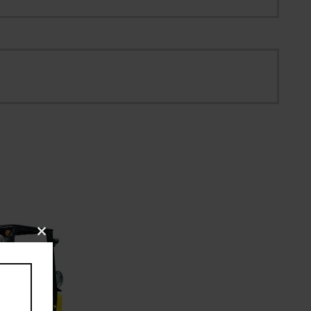
Close
this
module