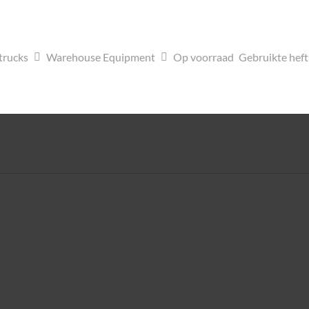
trucks
Warehouse Equipment
Op voorraad
Gebruikte hef