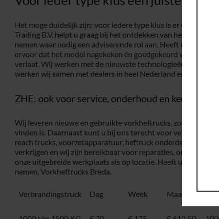
Het moge duidelijk zijn: voor iedere type klus is er een juiste
Trading B.V. helpt u graag bij het ontdekken van het beste t
nemen waar nodig een adviserende rol aan. Heeft u een keuz
ervoor dat het model nagekeken én goedgekeurd wordt voord
verlaat. Wij werken met de nieuwste technologieën en voor ee
werken wij samen met dealers in heel Nederland en zo is er alt
ZHE: ook voor service, onderhoud en keuringen
Wij leveren nieuwe en gebruikte vorkheftrucks, zodat voor ie
vinden is. Daarnaast kunt u bij ons terecht voor verhuur en l
reach trucks, voorzetapparatuur, heftruck onderdelen en ande
verkrijgen en wij zijn bereikbaar voor reparaties, onderhoud 
onze uitgebreide werkplaats als op locatie. Heeft u een vraag
nemen, Vorkheftrucks Breda.
Verbrandingstruck
Dag
Week
Maand
Ele
1000 t/m 1500 KG
€ 70
€ 175
€ 612,50
100