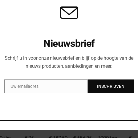
 heftruck te vinden. ZHE
ype voor uw onderneming. Wij
e gemaakt? Dan zorgen wij
at het onze werkplaats
n eerlijke prijs. Bovendien
Nieuwsbrief
ijd een servicepunt dichtbij.
Schrijf u in voor onze nieuwsbrief en blijf op de hoogte van de
nieuws producten, aanbiedingen en meer.
dere prijsklasse een model te
ease van apparatuur. Ook
Uw emailadres
INSCHRIJVEN
Email
re producten zijn bij ons te
en keuringen. Dit kan zowel in
? Aarzel niet om
contact
op te
ctrotrucks
Dag
Week
Maand
Elek.
Dag
pompwagen
0 t/m
€ 75
€ 187,50
€ 656,25
1000 t/m
€