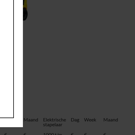
Week
Maand
Elektrische
Dag
Week
Maand
stapelaar
€
€
1000 t/m
€
€
€