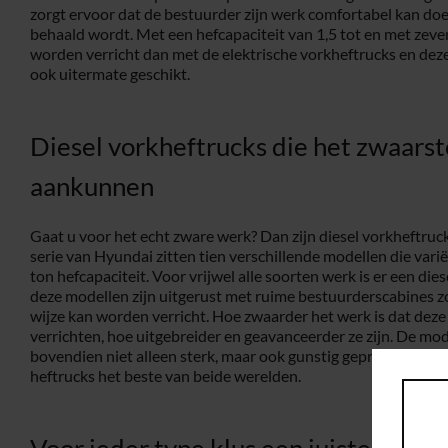
zorgt ervoor dat de bestuurder zijn werk comfortabel kan doe
behaald wordt. Met een hefcapaciteit van 1,5 tot en met zev
worden verricht dan met de elektrische vorkheftrucks en deze
ook uitermate geschikt.
Diesel vorkheftrucks die het zwaars
aankunnen
Gaat u voor het echt zware werk? Dan zijn diesel vorkheftruck
serie van Hyundai zitten tien verschillende modellen die vari
ton hefcapaciteit. Voor vrijwel alle soorten werk is er een die
deze modellen zijn uitgerust met ruime bestuurderscabines z
wijze kan worden verricht. Hoe zwaarder het werk is dat dez
verrichten, hoe uitgebreider en geavanceerder ze zijn. De mo
bovendien niet alleen sterk, maar ook gunstig geprijsd. Hier
heftrucks het beste van beide werelden.
Voor ieder type klus een juiste heftr