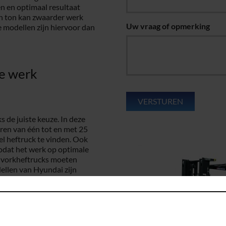
n en optimaal resultaat
en ton kan zwaarder werk
Uw vraag of opmerking
 modellen zijn hiervoor dan
te werk
s de juiste keuze. In deze
ëren van één tot en met 25
sel heftruck te vinden. Ook
odat het werk op optimale
e vorkheftrucks moeten
dellen van Hyundai zijn
mee ontvangt u met deze
uck