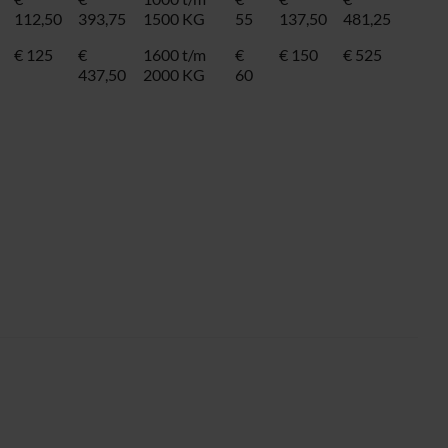
112,50
393,75
1500 KG
55
137,50
481,25
€ 125
€
1600 t/m
€
€ 150
€ 525
437,50
2000 KG
60