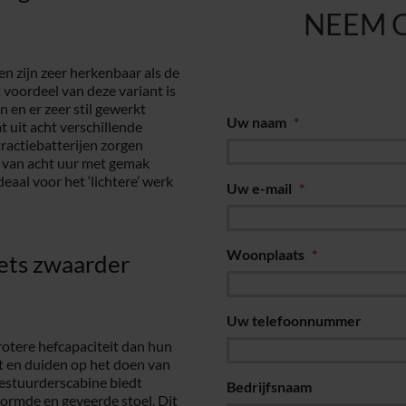
NEEM 
en zijn zeer herkenbaar als de
voordeel van deze variant is
n en er zeer stil gewerkt
Uw naam
*
 uit acht verschillende
tractiebatterijen zorgen
 van acht uur met gemak
eaal voor het ‘lichtere’ werk
Uw e-mail
*
Woonplaats
*
iets zwaarder
Uw telefoonnummer
grotere hefcapaciteit dan hun
t en duiden op het doen van
bestuurderscabine biedt
Bedrijfsnaam
ormde en geveerde stoel. Dit