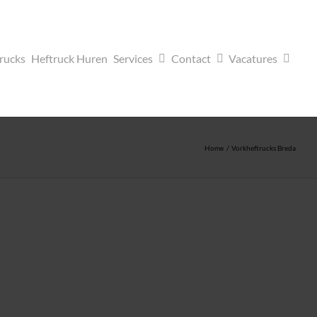
trucks
Heftruck Huren
Services
Contact
Vacatures
Home
Vorkheftrucks Breda