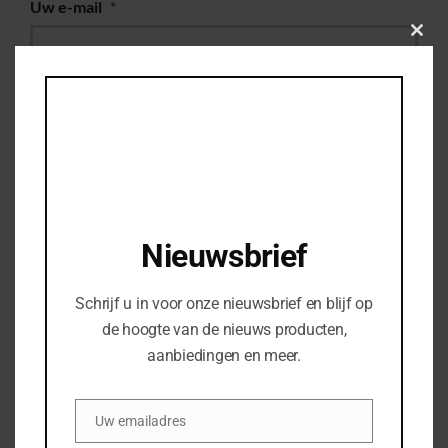
Uw e-mail
*
Clos
this
modu
Woonplaats
*
Uw telefoonnummer
Bedrijfsnaam
Nieuwsbrief
Schrijf u in voor onze nieuwsbrief en blijf op
Uw vraag of opmerking
de hoogte van de nieuws producten,
aanbiedingen en meer.
Uw emailadres
Email