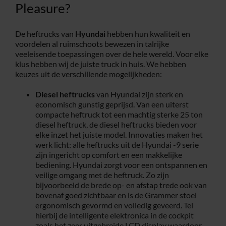
Pleasure?
De heftrucks van
Hyundai
hebben hun kwaliteit en
voordelen al ruimschoots bewezen in talrijke
veeleisende toepassingen over de hele wereld. Voor elke
klus hebben wij de juiste truck in huis. We hebben
keuzes uit de verschillende mogelijkheden:
Diesel heftrucks
van Hyundai zijn sterk en
economisch gunstig geprijsd. Van een uiterst
compacte heftruck tot een machtig sterke 25 ton
diesel heftruck, de diesel heftrucks bieden voor
elke inzet het juiste model. Innovaties maken het
werk licht: alle heftrucks uit de Hyundai -9 serie
zijn ingericht op comfort en een makkelijke
bediening. Hyundai zorgt voor een ontspannen en
veilige omgang met de heftruck. Zo zijn
bijvoorbeeld de brede op- en afstap trede ook van
bovenaf goed zichtbaar en is de Grammer stoel
ergonomisch gevormd en volledig geveerd. Tel
hierbij de intelligente elektronica in de cockpit
zoals het zeer uitgebreide LCD display waardoor