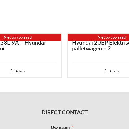
Niet op voorraad
Niet op voorraad
 33L-9A – Hyundai
Hyundai 20EP Elektris
or
palletwagen – 2
Details
Details
DIRECT CONTACT
Uw naam
*