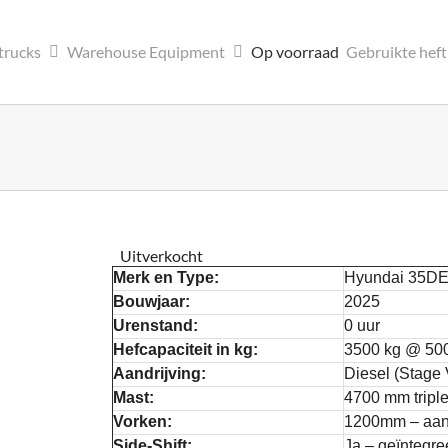
trucks
Warehouse Equipment
Op voorraad
Gebruikte hef
Uitverkocht
Merk en Type:
Hyundai 35DE
Bouwjaar:
2025
Urenstand:
0 uur
Hefcapaciteit in kg:
3500 kg @ 5
Aandrijving:
Diesel (Stage 
Mast:
4700 mm triple
Vorken:
1200mm – aan
Side-Shift:
Ja – geïntegre