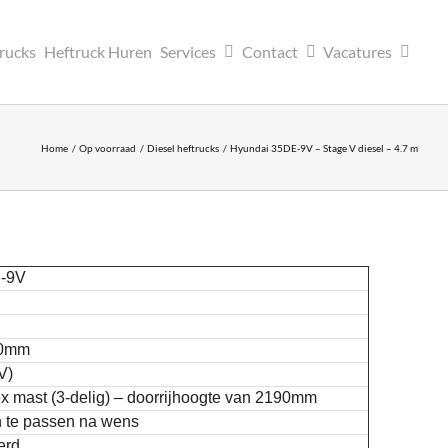
trucks
Heftruck Huren
Services
Contact
Vacatures
Home
Op voorraad
Diesel heftrucks
Hyundai 35DE-9V – Stage V diesel – 4.7 m
-9V
00mm
V)
x mast (3-delig) – doorrijhoogte van 2190mm
 te passen na wens
erd