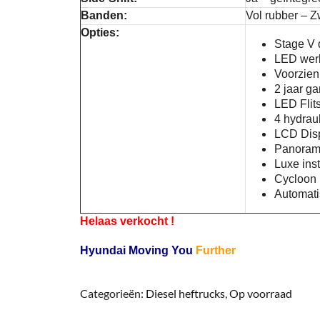
Banden:
Vol rubber – Z
Opties:
Stage V 
LED werk
Voorzien
2 jaar g
LED Flit
4 hydraul
LCD Dis
Panorami
Luxe ins
Cycloon l
Automati
Helaas verkocht !
Hyundai Moving You
Further
Categorieën:
Diesel heftrucks
,
Op voorraad