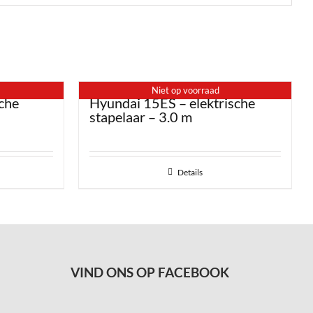
Niet op voorraad
che
Hyundai 15ES – elektrische
stapelaar – 3.0 m
Details
VIND ONS OP FACEBOOK