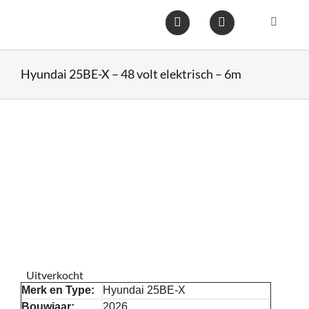
Ga
naar
Toggle
inhoud
Navigat
Home
Hyundai 25BE-X – 48 volt elektrisch – 6m
Heftruc
Wareho
Op voo
Gebruik
Uitverkocht
Heftruc
Merk en Type:
Hyundai 25BE-X
Bouwjaar:
2026