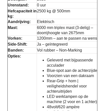
Urenstand:
0 uur
Service
Hefcapaciteit in
2500 kg @ 500mm
kg:
Aandrijving:
Elektrisch
Contac
Mast:
6000 mm triplex mast (3-delig) –
doorrijhoogte van 2675mm
Vorken:
1200mm – aan te passen na wens
Vacatur
Side-Shift:
Ja – geïntegreerd
Banden:
Vol rubber – Non-Marking
Opties:
Geleverd met bijpassende
acculader
Blue-spot aan de achterzijde
Voorzien van een dakraam
Rear-Grip + horn |
veiligheidshendel voor
achteruitrijden
LED werklampen op de
machine (2 voor en 1 achter)
48volt/620 ampère