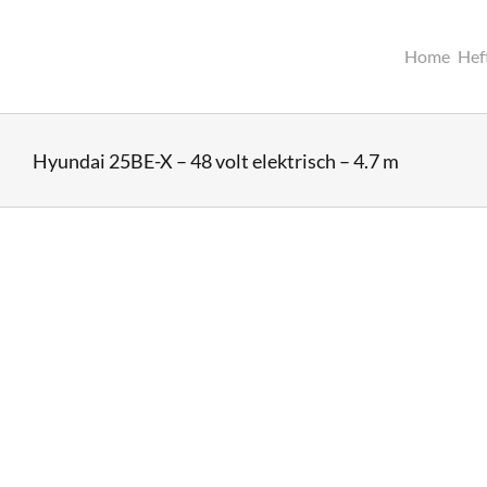
Ga
naar
inhoud
Home
Hef
Hyundai 25BE-X – 48 volt elektrisch – 4.7 m