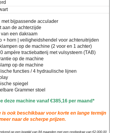
erd
wart
 met bijpassende acculader
t aan de achterzijde
 van een dakraam
 + horn | veiligheidshendel voor achteruitrijden
lampen op de machine (2 voor en 1 achter)
20 ampère tractiebatterij met vulsysteem (TAB)
arantie op de machine
slamp op de machine
ische functies / 4 hydraulische lijnen
play
sche spiegel
telbare Grammer stoel
se deze machine vanaf €385,16 per maand*
is ook beschikbaar voor korte en lange termijn
rmeer naar de scherpe prijzen.
berekend op een looptijd van 84 maanden met een restbedrag van €2.000,00