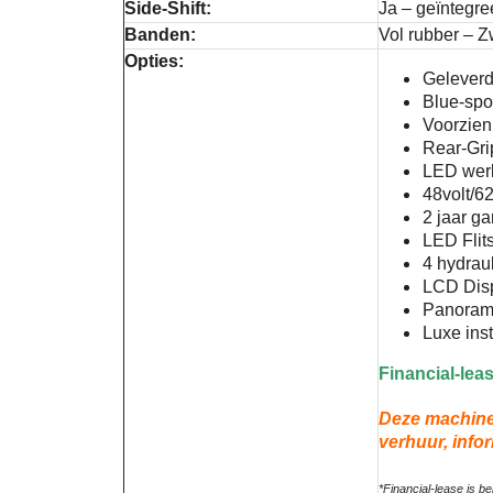
Side-Shift:
Ja – geïntegre
Banden:
Vol rubber – Z
Opties:
Geleverd
Blue-spo
Voorzien
Rear-Grip
LED werk
48volt/6
2 jaar g
LED Flit
4 hydraul
LCD Dis
Panorami
Luxe ins
Financial-lea
Deze machine 
verhuur, info
*Financial-lease is 