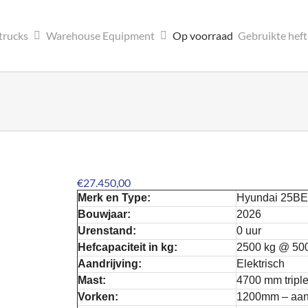
trucks
Warehouse Equipment
Op voorraad
Gebruikte hef
€
27.450,00
Merk en Type:
Hyundai 25BE
Bouwjaar:
2026
Urenstand:
0 uur
Hefcapaciteit in kg:
2500 kg @ 5
Aandrijving:
Elektrisch
Mast:
4700 mm triple
Vorken:
1200mm – aan