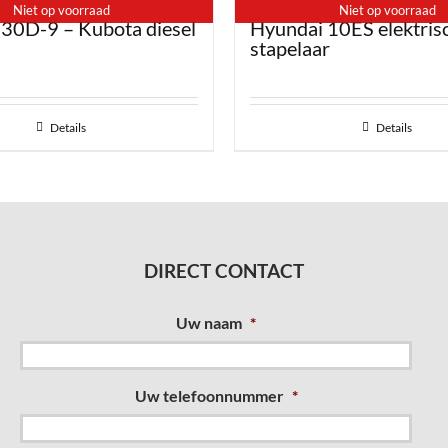
Niet op voorraad
Niet op voorraad
30D-9 – Kubota diesel
Hyundai 10ES elektris
stapelaar
Details
Details
DIRECT CONTACT
Uw naam
*
Uw telefoonnummer
*