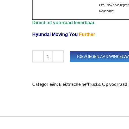
Excl. Btw / alle prijz
Nederland.
Direct uit voorraad leverbaar.
Hyundai Moving You
Further
TOEVOEGEN AAN WINKELW
Hyundai
25BE-
X
-
48
Categorieën:
Elektrische heftrucks
,
Op voorraad
volt
elektrisch
-
4.7
m
aantal