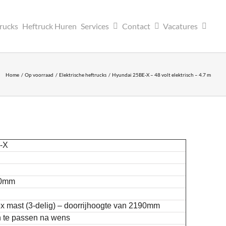
trucks
Heftruck Huren
Services
Contact
Vacatures
Home
Op voorraad
Elektrische heftrucks
Hyundai 25BE-X – 48 volt elektrisch – 4.7 m
-X
00mm
x mast (3-delig) – doorrijhoogte van 2190mm
 te passen na wens