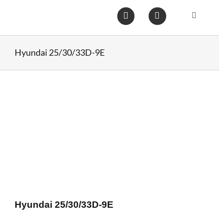
Ga
naar
Toggle
inhoud
Navigat
Home
Hyundai 25/30/33D-9E
Heftruc
Wareho
Op voo
Gebruik
Heftruc
Hyundai 25/30/33D-9E