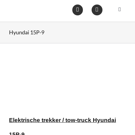
Ga
naar
Toggle
inhoud
Navigat
Home
Hyundai 15P-9
Heftruc
Wareho
Op voo
Gebruik
Elektrische trekker / tow-truck Hyundai
Heftruc
15P-9.