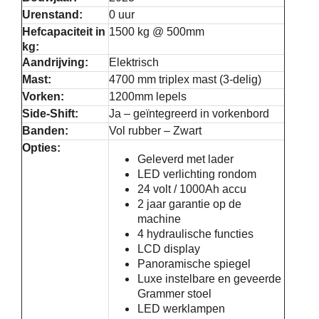
Urenstand:
0 uur
Service
Hefcapaciteit in
1500 kg @ 500mm
kg:
Aandrijving:
Elektrisch
Contac
Mast:
4700 mm triplex mast (3-delig)
Vorken:
1200mm lepels
Side-Shift:
Ja – geïntegreerd in vorkenbord
Vacatur
Banden:
Vol rubber – Zwart
Opties:
Geleverd met lader
LED verlichting rondom
24 volt / 1000Ah accu
2 jaar garantie op de
machine
4 hydraulische functies
LCD display
Panoramische spiegel
Luxe instelbare en geveerde
Grammer stoel
LED werklampen