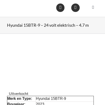
Ga
naar
Toggle
inhoud
Navigat
Home
Hyundai 15BTR-9 – 24 volt elektrisch – 4.7 m
Heftruc
Wareho
Op voo
Gebruik
Uitverkocht
Heftruc
Merk en Type:
Hyundai 15BTR-9
Bouwjaar:
2023