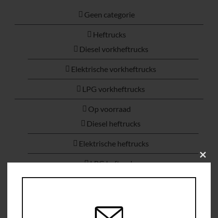
Geen categorie
Service
Heftrucks
Diesel vorkheftrucks
Contac
Elektrische vorkheftrucks
Vacatur
LPG vorkheftrucks
Op voorraad
Diesel heftrucks
Elektrische heftrucks
Clos
LPG heftrucks
this
modu
Warehouse machines
Warehouse Equipment
Elektrische palletwagens