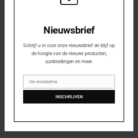
Elektrische stapelaars
Handpompwagens
Nieuwsbrief
Reach Trucks
Schrijf u in voor onze nieuwsbrief en blijf op
Tow-Trucks
de hoogte van de nieuws producten,
aanbiedingen en meer.
DIRECT CONTACT
Uw emailadres
Email
Uw naam
*
INSCHRIJVEN
Uw telefoonnummer
*