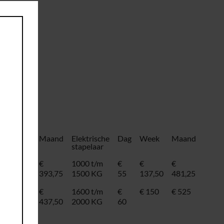
this
module
Week
Maand
Elektrische
Dag
Week
Maand
stapelaar
€
€
1000 t/m
€
€
€
112,50
393,75
1500 KG
55
137,50
481,25
€ 125
€
1600 t/m
€
€ 150
€ 525
437,50
2000 KG
60