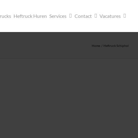
trucks
Heftruck Huren
Services
Contact
Vacatures
Home
Heftruck Schiphol