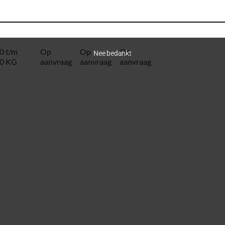
0 KG
0 KG
€ 145
€ 362,50
€
1268,75
0 t/m
Op
Op
Op
Nee bedankt
0 KG
aanvraag
aanvraag
aanvraag