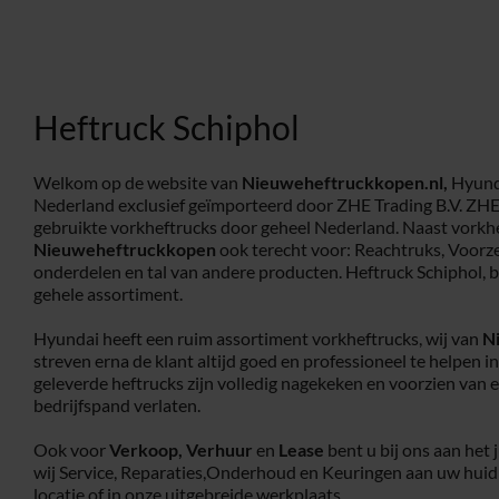
Heftruck Schiphol
Welkom op de website van
Nieuweheftruckkopen.nl,
Hyunda
Nederland exclusief geïmporteerd door ZHE Trading B.V. ZHE
gebruikte vorkheftrucks door geheel Nederland. Naast vorkhe
Nieuweheftruckkopen
ook terecht voor: Reachtruks, Voorz
onderdelen en tal van andere producten. Heftruck Schiphol, 
gehele assortiment.
Hyundai heeft een ruim assortiment vorkheftrucks, wij van
N
streven erna de klant altijd goed en professioneel te helpen i
geleverde heftrucks zijn volledig nagekeken en voorzien van 
bedrijfspand verlaten.
Ook voor
Verkoop,
Verhuur
en
Lease
bent u bij ons aan het 
wij Service, Reparaties,Onderhoud en Keuringen aan uw huid
locatie of in onze uitgebreide werkplaats.