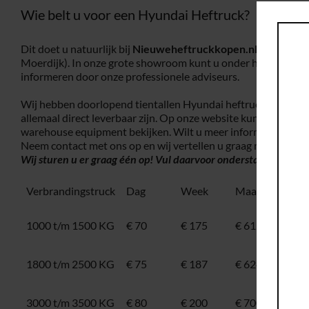
Wie belt u voor een Hyundai Heftruck?
Dit doet u natuurlijk bij
Nieuweheftruckkopen.nl,
gevestigd
Moerdijk). In onze grote showroom kunt u onder het genot van
informeren door onze professionele adviseurs.
Wij hebben doorlopend tientallen Hyundai heftrucks op voorr
allemaal direct leverbaar zijn. Op onze website kunt u onze 
warehouse equipment bekijken. Wilt u meer informatie over 
Neem contact met ons op en wij vertellen u graag meer!
Wilt 
Wij sturen u er graag één op! Vul daarvoor onderstaand
contac
Verbrandingstruck
Dag
Week
Maand
Ele
1000 t/m 1500 KG
€ 70
€ 175
€ 612,50
100
160
1800 t/m 2500 KG
€ 75
€ 187
€ 624,75
160
250
3000 t/m 3500 KG
€ 80
€ 200
€ 700
300