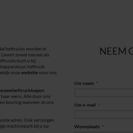
NEEM 
i heftrucks worden in
 Levert zowel nieuwe als
ftrucks kunt u bij
etapparatuur, heftruck
bekijk onze
website
voor ons
Uw naam
*
ieuweheftruckkopen
n haar wens. Alle door ons
een keuring wanneer ze ons
Uw e-mail
*
juiste adres. Ook verzorgen
ige machinepark bij u op
Woonplaats
*