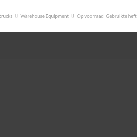
trucks
Warehouse Equipment
Op voorraad
Gebruikte hef