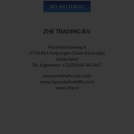
ZHE TRADING B.V.
Potenblokseweg 4
4794 RM Heijningen (Gem.Moerdijk)
Nederland
Tel. Algemeen: +31(0)168-467467
www.vorkheftrucks.info
www.hyundaiforklifts.com
www.zhe.nl