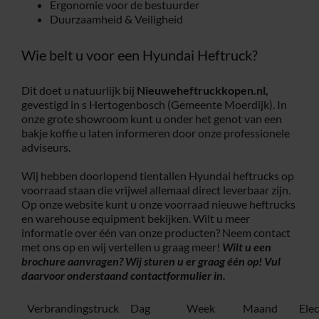
Ergonomie voor de bestuurder
Duurzaamheid & Veiligheid
Wie belt u voor een Hyundai Heftruck?
Dit doet u natuurlijk bij
Nieuweheftruckkopen.nl,
gevestigd in s Hertogenbosch (Gemeente Moerdijk). In
onze grote showroom kunt u onder het genot van een
bakje koffie u laten informeren door onze professionele
adviseurs.
Wij hebben doorlopend tientallen Hyundai heftrucks op
voorraad staan die vrijwel allemaal direct leverbaar zijn.
Op onze website kunt u onze voorraad nieuwe heftrucks
en warehouse equipment bekijken. Wilt u meer
informatie over één van onze producten? Neem contact
met ons op en wij vertellen u graag meer!
Wilt u een
brochure aanvragen? Wij sturen u er graag één op! Vul
daarvoor onderstaand
contactformulier
in.
Verbrandingstruck
Dag
Week
Maand
Ele