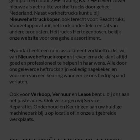
geïmporteerd door ZHE Trading B.V. ZHE Levert zowel
nieuwe als gebruikte vorkheftrucks door geheel
Service
Nederland. Naast vorkheftrucks kunt u bij
Nieuweheftruckkopen
ook terecht voor: Reachtruks,
Voorzetapparatuur, heftruck onderdelen en tal van
andere producten. Heftruck s Hertogenbosch, bekijk
Contac
onze
website
voor ons gehele assortiment.
Hyundai heeft een ruim assortiment vorkheftrucks, wij
Vacatur
van
Nieuweheftruckkopen
streven erna de klant altijd
goed en professioneel te helpen in haar wens. Alle door
ons geleverde heftrucks zijn volledig nagekeken en
voorzien van een keuring wanneer ze ons bedrijfspand
verlaten.
Ook voor
Verkoop,
Verhuur
en
Lease
bent u bij ons aan
het juiste adres. Ook verzorgen wij Service,
Reparaties,Onderhoud en Keuringen aan uw huidige
machinepark bij u op locatie of in onze uitgebreide
werkplaats.