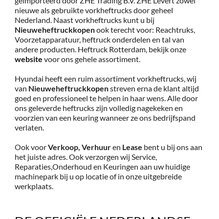
geïmporteerd door ZHE Trading B.V. ZHE Levert zowel
nieuwe als gebruikte vorkheftrucks door geheel
Service
Nederland. Naast vorkheftrucks kunt u bij
Nieuweheftruckkopen
ook terecht voor: Reachtruks,
Voorzetapparatuur, heftruck onderdelen en tal van
andere producten. Heftruck Rotterdam, bekijk onze
Contac
website
voor ons gehele assortiment.
Hyundai heeft een ruim assortiment vorkheftrucks, wij
Vacatur
van
Nieuweheftruckkopen
streven erna de klant altijd
goed en professioneel te helpen in haar wens. Alle door
ons geleverde heftrucks zijn volledig nagekeken en
voorzien van een keuring wanneer ze ons bedrijfspand
verlaten.
Ook voor
Verkoop,
Verhuur
en
Lease
bent u bij ons aan
het juiste adres. Ook verzorgen wij Service,
Reparaties,Onderhoud en Keuringen aan uw huidige
machinepark bij u op locatie of in onze uitgebreide
werkplaats.