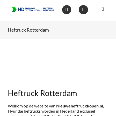
Ga
naar
Toggle
inhoud
Navigat
Home
Heftruck Rotterdam
Heftruc
Wareho
Op voo
Heftruck Rotterdam
Gebruik
Welkom op de website van
Nieuweheftruckkopen.nl,
Heftruc
Hyundai heftrucks worden in Nederland exclusief