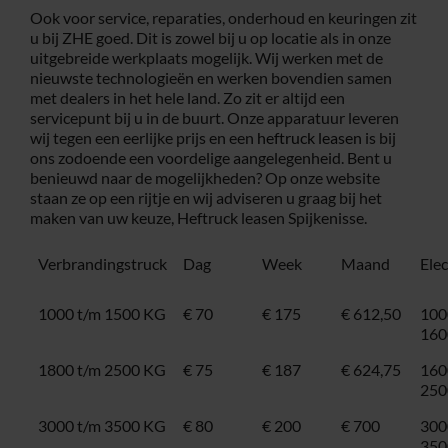
Ook voor service, reparaties, onderhoud en keuringen zit
u bij ZHE goed. Dit is zowel bij u op locatie als in onze
uitgebreide werkplaats mogelijk. Wij werken met de
nieuwste technologieën en werken bovendien samen
met dealers in het hele land. Zo zit er altijd een
servicepunt bij u in de buurt. Onze apparatuur leveren
wij tegen een eerlijke prijs en een
heftruck leasen
is bij
ons zodoende een voordelige aangelegenheid. Bent u
benieuwd naar de mogelijkheden? Op onze website
staan ze op een rijtje en wij adviseren u graag bij het
maken van uw keuze, Heftruck leasen Spijkenisse.
Verbrandingstruck
Dag
Week
Maand
Ele
1000 t/m 1500 KG
€ 70
€ 175
€ 612,50
100
160
1800 t/m 2500 KG
€ 75
€ 187
€ 624,75
160
250
3000 t/m 3500 KG
€ 80
€ 200
€ 700
300
350