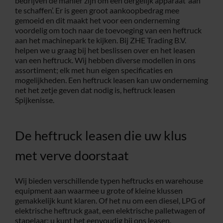
bedrijven dé manier zijn om een dergelijk apparaat ‘aan
te schaffen’. Er is geen groot aankoopbedrag mee
Service
gemoeid en dit maakt het voor een onderneming
voordelig om toch naar de toevoeging van een heftruck
aan het machinepark te kijken. Bij ZHE Trading B.V.
helpen we u graag bij het beslissen over en het leasen
Contac
van een heftruck. Wij hebben diverse modellen in ons
assortiment; elk met hun eigen specificaties en
mogelijkheden. Een heftruck leasen kan uw onderneming
Vacatur
net het zetje geven dat nodig is, heftruck leasen
Spijkenisse.
De heftruck leasen die uw klus
met verve doorstaat
Wij bieden verschillende typen heftrucks en warehouse
equipment aan waarmee u grote of kleine klussen
gemakkelijk kunt klaren. Of het nu om een diesel, LPG of
elektrische heftruck gaat, een elektrische palletwagen of
stapelaar: u kunt het eenvoudig bij ons leasen.