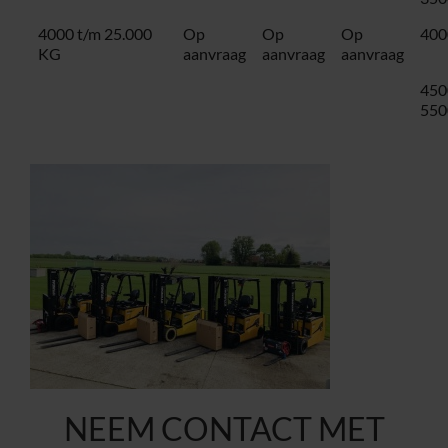
4000 t/m 25.000
Op
Op
Op
400
KG
aanvraag
aanvraag
aanvraag
450
550
NEEM CONTACT MET