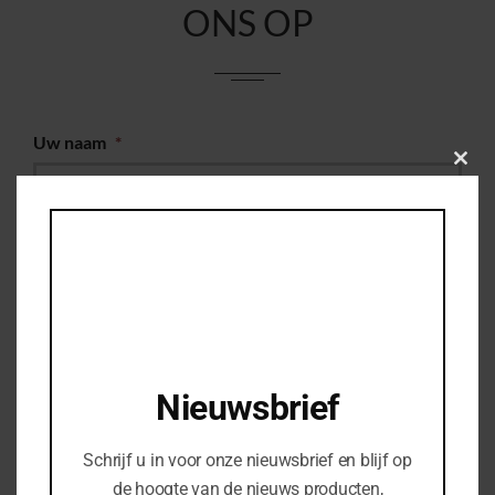
ONS OP
Uw naam
*
Clos
this
modu
Uw e-mail
*
Woonplaats
*
Uw telefoonnummer
Nieuwsbrief
Schrijf u in voor onze nieuwsbrief en blijf op
Bedrijfsnaam
de hoogte van de nieuws producten,