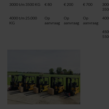
3000 t/m 3500 KG
€ 80
€ 200
€ 700
300
350
4000 t/m 25.000
Op
Op
Op
400
KG
aanvraag
aanvraag
aanvraag
450
550