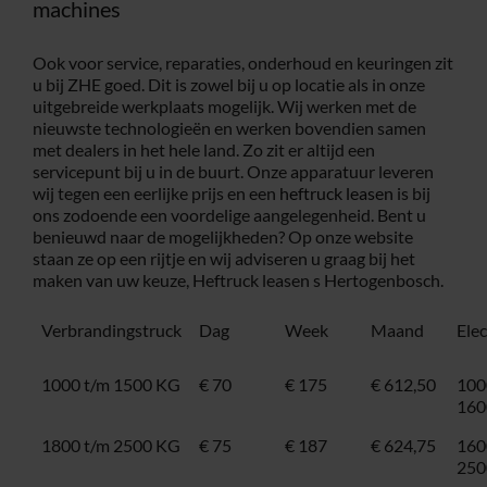
machines
Ook voor service, reparaties, onderhoud en keuringen zit
u bij ZHE goed. Dit is zowel bij u op locatie als in onze
uitgebreide werkplaats mogelijk. Wij werken met de
nieuwste technologieën en werken bovendien samen
met dealers in het hele land. Zo zit er altijd een
servicepunt bij u in de buurt. Onze apparatuur leveren
wij tegen een eerlijke prijs en een
heftruck leasen
is bij
ons zodoende een voordelige aangelegenheid. Bent u
benieuwd naar de mogelijkheden? Op onze website
staan ze op een rijtje en wij adviseren u graag bij het
maken van uw keuze, Heftruck leasen s Hertogenbosch.
Verbrandingstruck
Dag
Week
Maand
Ele
1000 t/m 1500 KG
€ 70
€ 175
€ 612,50
100
160
1800 t/m 2500 KG
€ 75
€ 187
€ 624,75
160
250