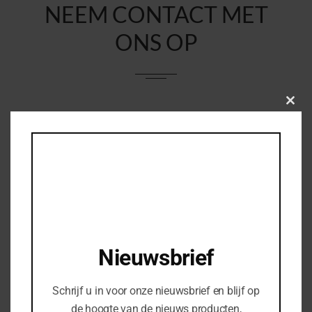
NEEM CONTACT MET
ONS OP
Clos
Uw naam
*
this
modu
Uw e-mail
*
Woonplaats
*
Nieuwsbrief
Uw telefoonnummer
Schrijf u in voor onze nieuwsbrief en blijf op
de hoogte van de nieuws producten,