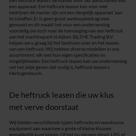
Een heftruck leasen: dé manier voor het aanschaffen van
een apparaat. Een heftruck leasen kan voor veel
Service
bedrijven dé manier zijn om een dergelijk apparaat ‘aan
te schaffen’. Er is geen groot aankoopbedrag mee
gemoeid en dit maakt het voor een onderneming
voordelig om toch naar de toevoeging van een heftruck
Contac
aan het machinepark te kijken. Bij ZHE Trading B.V.
helpen we u graag bij het beslissen over en het leasen
van een heftruck. Wij hebben diverse modellen in ons
Vacatur
assortiment; elk met hun eigen specificaties en
mogelijkheden. Een heftruck leasen kan uw onderneming
net het zetje geven dat nodig is, heftruck leasen s
Hertogenbosch.
De heftruck leasen die uw klus
met verve doorstaat
Wij bieden verschillende typen heftrucks en warehouse
equipment aan waarmee u grote of kleine klussen
gemakkelijk kunt klaren. Of het nu om een diesel, LPG of