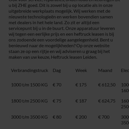
u bij ZHE goed. Dit is zowel bij u op locatie als in onze
uitgebreide werkplaats mogelijk. Wij werken met de
nieuwste technologieën en werken bovendien samen
met dealers in het hele land. Zo zit er altijd een
servicepunt bij u in de buurt. Onze apparatuur leveren
wij tegen een eerlijke prijs en een
heftruck leasen
is bij
ons zodoende een voordelige aangelegenheid. Bent u
benieuwd naar de mogelijkheden? Op onze website
staan ze op een rijtje en wij adviseren u graag bij het
maken van uw keuze, Heftruck leasen Leiden.
Verbrandingstruck
Dag
Week
Maand
Ele
1000 t/m 1500 KG
€ 70
€ 175
€ 612,50
100
160
1800 t/m 2500 KG
€ 75
€ 187
€ 624,75
160
250
3000 t/m 3500 KG
€ 80
€ 200
€ 700
300
350