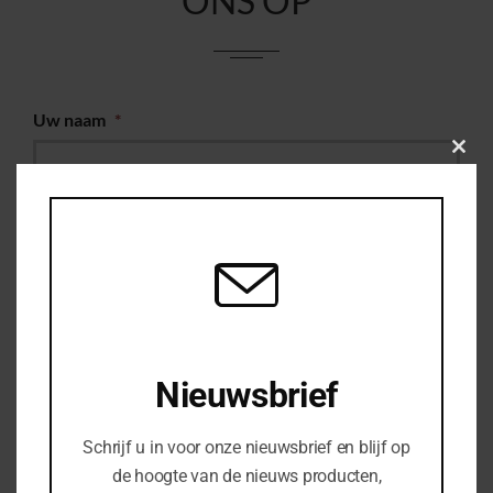
ONS OP
Uw naam
*
Clos
this
modu
Uw e-mail
*
Woonplaats
*
Uw telefoonnummer
Nieuwsbrief
Schrijf u in voor onze nieuwsbrief en blijf op
Bedrijfsnaam
de hoogte van de nieuws producten,