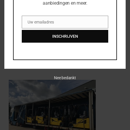
aanbiedingen en meer.
Uw vraag of opmerking
Uw emailadres
Email
INSCHRIJVEN
Nee bedankt