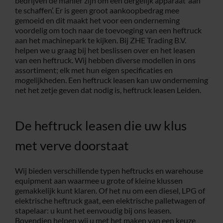
bedrijven dé manier zijn om een dergelijk apparaat ‘aan
te schaffen’. Er is geen groot aankoopbedrag mee
Service
gemoeid en dit maakt het voor een onderneming
voordelig om toch naar de toevoeging van een heftruck
aan het machinepark te kijken. Bij ZHE Trading B.V.
helpen we u graag bij het beslissen over en het leasen
Contac
van een heftruck. Wij hebben diverse modellen in ons
assortiment; elk met hun eigen specificaties en
mogelijkheden. Een heftruck leasen kan uw onderneming
Vacatur
net het zetje geven dat nodig is, heftruck leasen Leiden.
De heftruck leasen die uw klus
met verve doorstaat
Wij bieden verschillende typen heftrucks en warehouse
equipment aan waarmee u grote of kleine klussen
gemakkelijk kunt klaren. Of het nu om een diesel, LPG of
elektrische heftruck gaat, een elektrische palletwagen of
stapelaar: u kunt het eenvoudig bij ons leasen.
Bovendien helpen wij u met het maken van een keuze