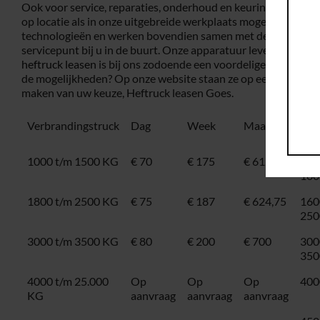
Ook voor service, reparaties, onderhoud en keuringen zit u bij
op locatie als in onze uitgebreide werkplaats mogelijk. Wij 
technologieën en werken bovendien samen met dealers in het he
servicepunt bij u in de buurt. Onze apparatuur leveren wij tege
heftruck leasen
is bij ons zodoende een voordelige aangelege
de mogelijkheden? Op onze website staan ze op een rijtje en wi
maken van uw keuze, Heftruck leasen Goes.
Verbrandingstruck
Dag
Week
Maand
Ele
1000 t/m 1500 KG
€ 70
€ 175
€ 612,50
100
160
1800 t/m 2500 KG
€ 75
€ 187
€ 624,75
160
250
3000 t/m 3500 KG
€ 80
€ 200
€ 700
300
350
4000 t/m 25.000
Op
Op
Op
400
KG
aanvraag
aanvraag
aanvraag