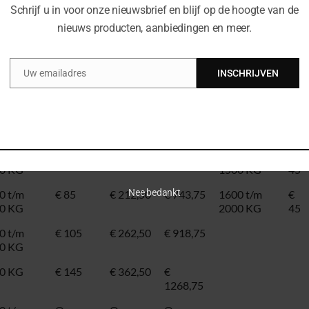
 ZHE goed. Dit is zowel bij u
Schrijf u in voor onze nieuwsbrief en blijf op de hoogte van de
werken met de nieuwste
nieuws producten, aanbiedingen en meer.
le land. Zo zit er altijd een
n een eerlijke prijs en een
nheid. Bent u benieuwd naar
Uw emailadres
INSCHRIJVEN
j adviseren u graag bij het
Email
ctrotrucks
Dag
Week
Maand
Elek.
Dag
pompwagen
0 t/m
€ 75
€ 187,50
€ 656,25
1000 t/m
€
0 KG
1500 KG
45
Nee bedankt
0 t/m
€ 85
€ 212,50
€ 743,75
1600 t/m
€
0 KG
2000 KG
45
0 t/m
€ 105
€ 262,50
€ 918,75
0 KG
0 KG
€ 145
€ 362,50
€
1268,75