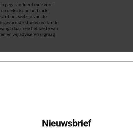
ijen gegarandeerd mee voor
 en elektrische heftrucks
rdt het welzijn van de
h gevormde stoelen en brede
ntvangt daarmee het beste van
en en wij adviseren u graag
t geen probleem
araten te kopen of te huren.
ed voordat deze verscheept
 bij ons verkrijgbaar, zodat
truck leasen leveren wij
n en andere producten. In
 kunnen zijn.
ines
Nieuwsbrief