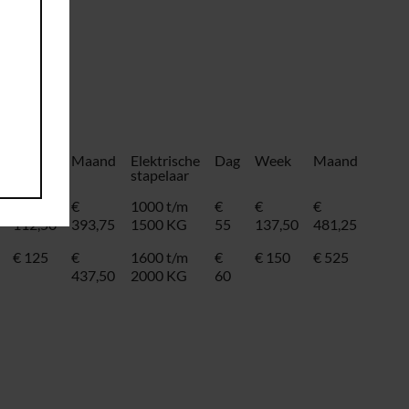
Week
Maand
Elektrische
Dag
Week
Maand
stapelaar
€
€
1000 t/m
€
€
€
112,50
393,75
1500 KG
55
137,50
481,25
€ 125
€
1600 t/m
€
€ 150
€ 525
437,50
2000 KG
60