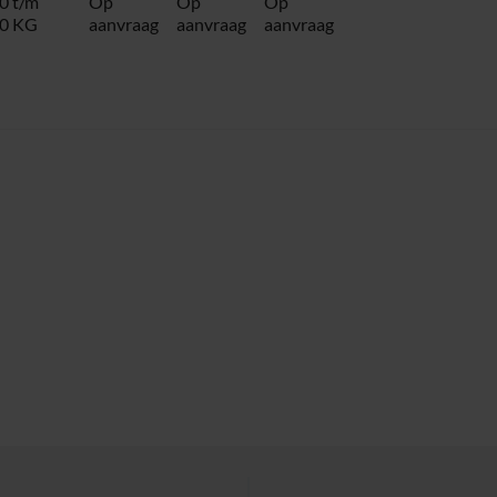
0 t/m
Op
Op
Op
0 KG
aanvraag
aanvraag
aanvraag