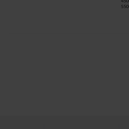
450
550