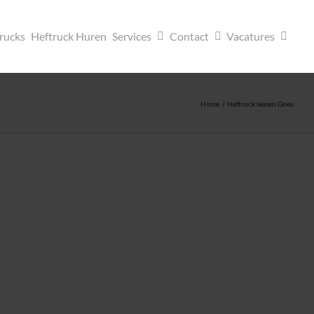
trucks
Heftruck Huren
Services
Contact
Vacatures
Home
Heftruck leasen Goes