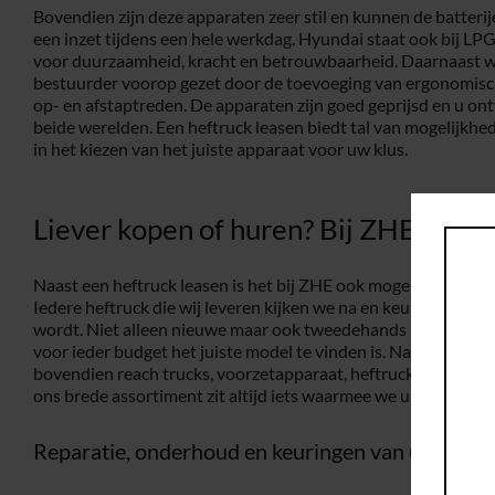
Bovendien zijn deze apparaten zeer stil en kunnen de batter
een inzet tijdens een hele werkdag. Hyundai staat ook bij LPG
voor duurzaamheid, kracht en betrouwbaarheid. Daarnaast wo
bestuurder voorop gezet door de toevoeging van ergonomisc
op- en afstaptreden. De apparaten zijn goed geprijsd en u o
beide werelden. Een heftruck leasen biedt tal van mogelijkhed
in het kiezen van het juiste apparaat voor uw klus.
Liever kopen of huren? Bij ZHE is he
Naast een heftruck leasen is het bij ZHE ook mogelijk om app
Iedere heftruck die wij leveren kijken we na en keuren we go
wordt. Niet alleen nieuwe maar ook tweedehands apparatuur is
voor ieder budget het juiste model te vinden is. Naast een hef
bovendien reach trucks, voorzetapparaat, heftruck onderdele
ons brede assortiment zit altijd iets waarmee we u van dienst
Reparatie, onderhoud en keuringen van uw mach