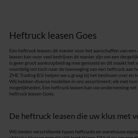
Heftruck leasen Goes
Een heftruck leasen: dé manier voor het aanschaffen van een 
leasen kan voor veel bedrijven dé manier zijn om een dergelijk 
is geen groot aankoopbedrag mee gemoeid en dit maakt het
voordelig om toch naar de toevoeging van een heftruck aan he
ZHE Trading B.V. helpen we u graag bij het beslissen over en h
Wij hebben diverse modellen in ons assortiment; elk met hun 
mogelijkheden. Een heftruck leasen kan uw onderneming net he
heftruck leasen Goes.
De heftruck leasen die uw klus met v
Wij bieden verschillende typen heftrucks en warehouse equ
of kleine klussen gemakkelijk kunt klaren. Of het nu om een di