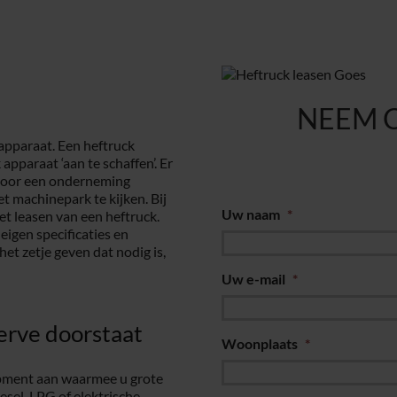
NEEM 
apparaat. Een heftruck
apparaat ‘aan te schaffen’. Er
 voor een onderneming
t machinepark te kijken. Bij
Uw naam
*
et leasen van een heftruck.
eigen specificaties en
t zetje geven dat nodig is,
Uw e-mail
*
erve doorstaat
Woonplaats
*
ipment aan waarmee u grote
esel, LPG of elektrische