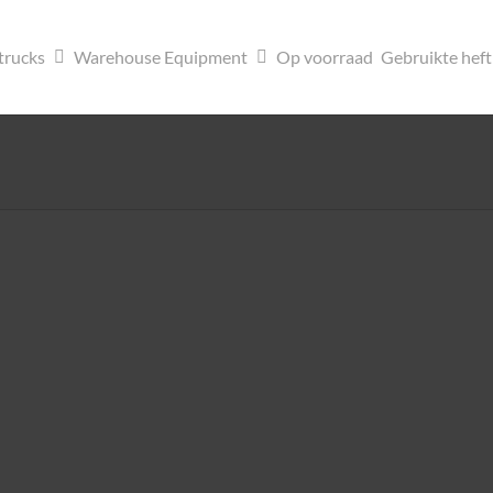
trucks
Warehouse Equipment
Op voorraad
Gebruikte hef