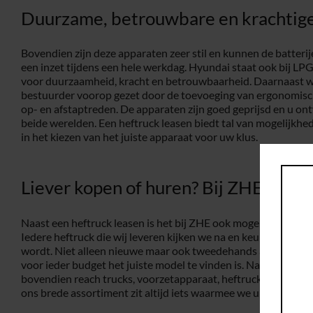
Duurzame, betrouwbare en krachtige
Bovendien zijn deze apparaten zeer stil en kunnen de batter
een inzet tijdens een hele werkdag. Hyundai staat ook bij LPG
voor duurzaamheid, kracht en betrouwbaarheid. Daarnaast wo
bestuurder voorop gezet door de toevoeging van ergonomisc
op- en afstaptreden. De apparaten zijn goed geprijsd en u o
beide werelden. Een heftruck leasen biedt tal van mogelijkhed
in het kiezen van het juiste apparaat voor uw klus.
Liever kopen of huren? Bij ZHE is he
Naast een heftruck leasen is het bij ZHE ook mogelijk om app
Iedere heftruck die wij leveren kijken we na en keuren we go
wordt. Niet alleen nieuwe maar ook tweedehands apparatuur is
voor ieder budget het juiste model te vinden is. Naast een hef
bovendien reach trucks, voorzetapparaat, heftruck onderdele
ons brede assortiment zit altijd iets waarmee we u van dienst