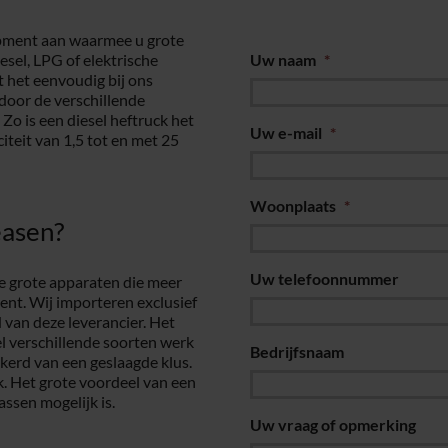
ipment aan waarmee u grote
esel, LPG of elektrische
Uw naam
*
t het eenvoudig bij ons
door de verschillende
 Zo is een diesel heftruck het
Uw e-mail
*
teit van 1,5 tot en met 25
Woonplaats
*
easen?
Uw telefoonnummer
e grote apparaten die meer
ent. Wij importeren exclusief
van deze leverancier. Het
eel verschillende soorten werk
Bedrijfsnaam
erd van een geslaagde klus.
rk. Het grote voordeel van een
assen mogelijk is.
Uw vraag of opmerking