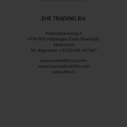
ZHE TRADING B.V.
Potenblokseweg 4
4794 RM Heijningen (Gem.Moerdijk)
Nederland
Tel. Algemeen: +31(0)168-467467
www.vorkheftrucks.info
www.hyundaiforklifts.com
www.zhe.nl