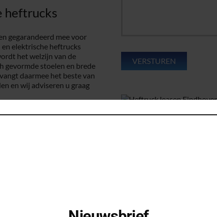
 heftrucks
ijen gegarandeerd mee voor
 en elektrische heftrucks
rdt het welzijn van de
h gevormde stoelen en brede
ntvangt daarmee het beste van
en en wij adviseren u graag
t geen probleem
araten te kopen of te huren.
ed voordat deze verscheept
 bij ons verkrijgbaar, zodat
truck leasen leveren wij
n en andere producten. In
 kunnen zijn.
Nieuwsbrief