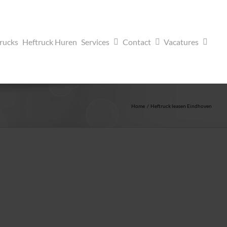
trucks
Heftruck Huren
Services
Contact
Vacatures
Home
Heftruck leasen Eindhoven