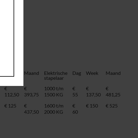
Week
Maand
Elektrische
Dag
Week
Maand
stapelaar
€
€
1000 t/m
€
€
€
112,50
393,75
1500 KG
55
137,50
481,25
€ 125
€
1600 t/m
€
€ 150
€ 525
437,50
2000 KG
60