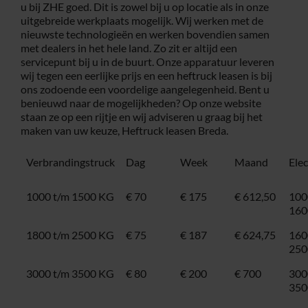
u bij ZHE goed. Dit is zowel bij u op locatie als in onze
uitgebreide werkplaats mogelijk. Wij werken met de
nieuwste technologieën en werken bovendien samen
met dealers in het hele land. Zo zit er altijd een
servicepunt bij u in de buurt. Onze apparatuur leveren
wij tegen een eerlijke prijs en een
heftruck leasen
is bij
ons zodoende een voordelige aangelegenheid. Bent u
benieuwd naar de mogelijkheden? Op onze website
staan ze op een rijtje en wij adviseren u graag bij het
maken van uw keuze, Heftruck leasen Breda.
Verbrandingstruck
Dag
Week
Maand
Ele
1000 t/m 1500 KG
€ 70
€ 175
€ 612,50
100
160
1800 t/m 2500 KG
€ 75
€ 187
€ 624,75
160
250
3000 t/m 3500 KG
€ 80
€ 200
€ 700
300
350