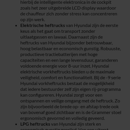
hierbij de intelligente elektronica in de cockpit
zoals het zeer uitgebreide LCD display waardoor
de chauffeur zich zonder stress kan concentreren
op zijn werk.
Elektrische heftrucks
van Hyundai zijn de eerste
keus als het gaat om transport zonder
uitlaatgassen en lawaai. Daarnaast zijn de
heftrucks van Hyundai bijzonder betrouwbaar,
hoog belastbaar en economisch gunstig. Robuuste,
productieve tractiebatterijen met hoge
capaciteiten en een lange levensduur, garanderen
voldoende energie voor 8-uur inzet. Hyundai
elektrische vorkheftrucks bieden u de maximale
veiligheid, comfort en functionaliteit. Bij de -9 serie
Hyundai vorkheftrucks bestaat de mogelijkheid
dat iedere bestuurder zelf zijn eigen rij-programma
kan configureren. Hyundai zorgt voor een
ontspannen en veilige omgang met de heftruck. Zo
zijn bijvoorbeeld de brede op- en afstap trede ook
van bovenaf goed zichtbaar en is de Grammer stoel
ergonomisch gevormd en volledig geveerd.
LPG heftrucks
van Hyundai zijn sterk en
economisch gunstig geprijsd. Van een uiterst