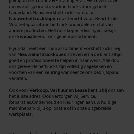
geïmporteerd door ZHE Trading B.V. ZHE Levert zowel
nieuwe als gebruikte vorkheftrucks door geheel
Service
Nederland. Naast vorkheftrucks kunt u bij
Nieuweheftruckkopen
ook terecht voor: Reachtruks,
Voorzetapparatuur, heftruck onderdelen en tal van
andere producten. Heftruck kopen Vlissingen, bekijk
Contac
onze
website
voor ons gehele assortiment.
Hyundai heeft een ruim assortiment vorkheftrucks, wij
Vacatur
van
Nieuweheftruckkopen
streven erna de klant altijd
goed en professioneel te helpen in haar wens. Alle door
ons geleverde heftrucks zijn volledig nagekeken en
voorzien van een keuring wanneer ze ons bedrijfspand
verlaten.
Ook voor
Verkoop,
Verhuur
en
Lease
bent u bij ons aan
het juiste adres. Ook verzorgen wij Service,
Reparaties,Onderhoud en Keuringen aan uw huidige
machinepark bij u op locatie of in onze uitgebreide
werkplaats.