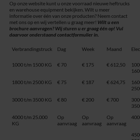
Op onze website kunt u onze voorraad nieuwe heftrucks
en warehouse equipment bekijken. Wilt u meer
informatie over één van onze producten? Neem contact
met ons op en wij vertellen u graag meer!
Wilt u een
brochure aanvragen? Wij sturen u er graag één op! Vul
daarvoor onderstaand
contactformulier
in.
Verbrandingstruck
Dag
Week
Maand
Ele
1000 t/m 1500 KG
€ 70
€ 175
€ 612,50
100
160
1800 t/m 2500 KG
€ 75
€ 187
€ 624,75
160
250
3000 t/m 3500 KG
€ 80
€ 200
€ 700
300
350
4000 t/m 25.000
Op
Op
Op
400
KG
aanvraag
aanvraag
aanvraag
450