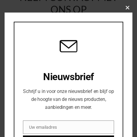
ONS OP
Clos
this
modu
Uw naam
*
Uw e-mail
*
Nieuwsbrief
Woonplaats
*
Schrijf u in voor onze nieuwsbrief en blijf op
de hoogte van de nieuws producten,
aanbiedingen en meer.
Uw telefoonnummer
Uw emailadres
Email
Bedrijfsnaam